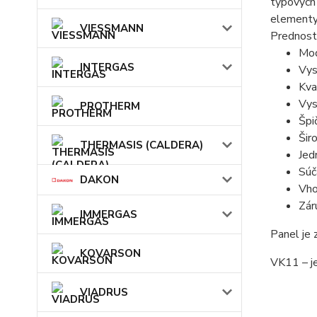
typových
elementy 
VIESSMANN
Prednost
Mod
INTERGAS
Vys
Kva
Vys
PROTHERM
Špi
Šir
THERMASIS (CALDERA)
Jed
Súč
DAKON
Vho
Zár
IMMERGAS
Panel je
KOVARSON
VK11 – j
VIADRUS