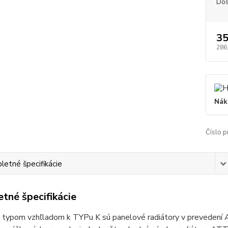
Dos
35
286
Nák
Číslo p
etné špecifikácie
tné špecifikácie
 typom vzhľladom k TYPu K sú panelové radiátory v prevedení 