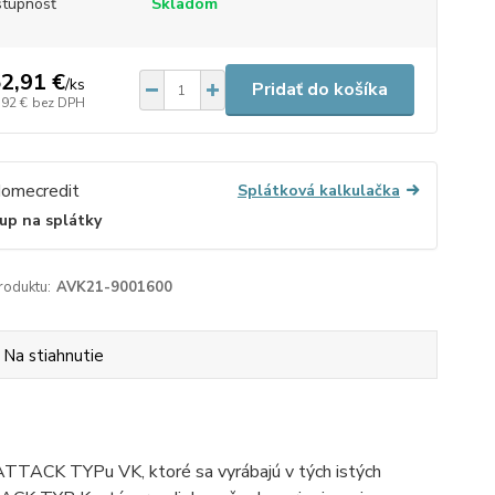
tupnosť
Skladom
2,91 €
/
ks
Pridať do košíka
,92 €
bez DPH
Splátková kalkulačka
up na splátky
roduktu:
AVK21-9001600
Na stiahnutie
ATTACK TYPu VK, ktoré sa vyrábajú v tých istých