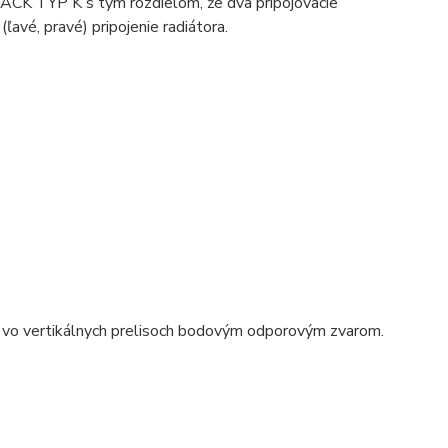
ACK TYP K s tým rozdielom, že dva pripojovacie
avé, pravé) pripojenie radiátora.
 vo vertikálnych prelisoch bodovým odporovým zvarom.