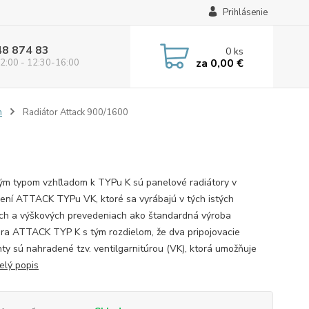
Prihlásenie
48 874 83
0
ks
za
0,00 €
2:00 - 12:30-16:00
m
Radiátor Attack 900/1600
ým typom vzhľladom k TYPu K sú panelové radiátory v
ení ATTACK TYPu VK, ktoré sa vyrábajú v tých istých
ch a výškových prevedeniach ako štandardná výroba
ora ATTACK TYP K s tým rozdielom, že dva pripojovacie
ty sú nahradené tzv. ventilgarnitúrou (VK), ktorá umožňuje
elý popis