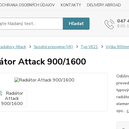
OCHRANA OSOBNÝCH ÚDAJOV
KONTAKTY
DELIVERY ABROAD
047 
Hľadať
8:00-1
adiátory Attack
Spodné pripojenie (VK)
Typ VK21
Výška 900m
átor Attack 900/1600
Odlišn
preved
typový
radiát
elemen
spo...
c