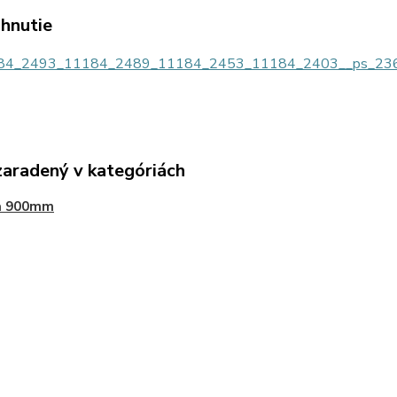
ahnutie
4_2493_11184_2489_11184_2453_11184_2403__ps_2369at
zaradený v kategóriách
a 900mm