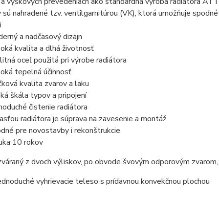
 a výškových prevedeniach ako štandardná výroba radiátora ATT
sú nahradené tzv. ventilgarnitúrou (VK), ktorá umožňuje spodné (ľ
i
erný a nadčasový dizajn
oká kvalita a dlhá životnosť
litná oceľ použitá pri výrobe radiátora
oká tepelná účinnosť
čková kvalita zvarov a laku
oká škála typov a pripojení
noduché čistenie radiátora
asťou radiátora je súprava na zavesenie a montáž
dné pre novostavby i rekonštrukcie
uka 10 rokov
 zváraný z dvoch výliskov, po obvode švovým odporovým zvarom,
ednoduché vyhrievacie teleso s prídavnou konvekčnou plochou