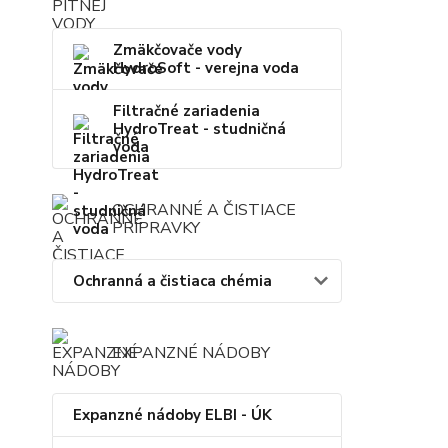
Zmäkčovače vody
HydroSoft - verejna voda
Filtračné zariadenia
HydroTreat - studničná
voda
OCHRANNÉ A ČISTIACE
PRÍPRAVKY
Ochranná a čistiaca chémia
EXPANZNÉ NÁDOBY
Expanzné nádoby ELBI - ÚK