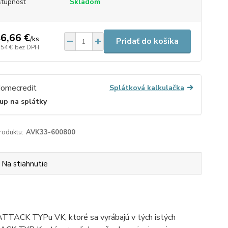
tupnosť
Skladom
6,66 €
/
ks
Pridať do košíka
,54 €
bez DPH
Splátková kalkulačka
up na splátky
roduktu:
AVK33-600800
Na stiahnutie
ATTACK TYPu VK, ktoré sa vyrábajú v tých istých