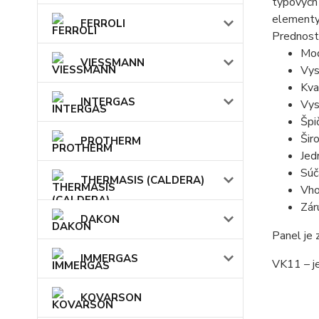
typových
elementy 
FERROLI
Prednost
Mod
VIESSMANN
Vys
Kva
INTERGAS
Vys
Špi
Šir
PROTHERM
Jed
Súč
THERMASIS (CALDERA)
Vho
Zár
DAKON
Panel je
IMMERGAS
VK11 – j
KOVARSON