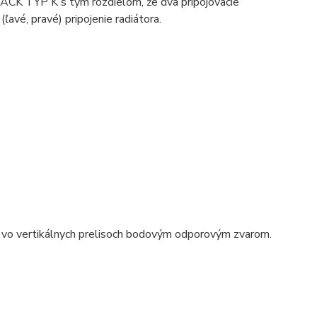
ACK TYP K s tým rozdielom, že dva pripojovacie
avé, pravé) pripojenie radiátora.
 vo vertikálnych prelisoch bodovým odporovým zvarom.