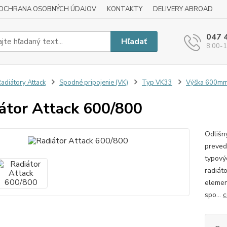
OCHRANA OSOBNÝCH ÚDAJOV
KONTAKTY
DELIVERY ABROAD
047 
Hľadať
8:00-1
adiátory Attack
Spodné pripojenie (VK)
Typ VK33
Výška 600m
átor Attack 600/800
Odlišn
preved
typový
radiát
elemen
spo...
c