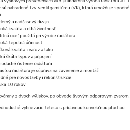
 a výškových prevedeniach ako štandardná výroba radiátora ATT
sú nahradené tzv. ventilgarnitúrou (VK), ktorá umožňuje spodné (ľ
i
erný a nadčasový dizajn
oká kvalita a dlhá životnosť
litná oceľ použitá pri výrobe radiátora
oká tepelná účinnosť
čková kvalita zvarov a laku
oká škála typov a pripojení
noduché čistenie radiátora
asťou radiátora je súprava na zavesenie a montáž
dné pre novostavby i rekonštrukcie
uka 10 rokov
 zváraný z dvoch výliskov, po obvode švovým odporovým zvarom,
ednoduché vyhrievacie teleso s prídavnou konvekčnou plochou