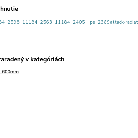
ahnutie
4_2598_11184_2563_11184_2405__ps_2369attack-radiato
zaradený v kategóriách
a 600mm