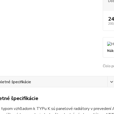
Dos
24
200
Nák
Číslo p
etné špecifikácie
tné špecifikácie
 typom vzhľladom k TYPu K sú panelové radiátory v prevedení 