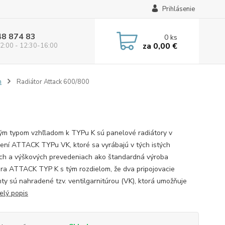
Prihlásenie
48 874 83
0
ks
za
0,00 €
2:00 - 12:30-16:00
m
Radiátor Attack 600/800
ým typom vzhľladom k TYPu K sú panelové radiátory v
ení ATTACK TYPu VK, ktoré sa vyrábajú v tých istých
ch a výškových prevedeniach ako štandardná výroba
ora ATTACK TYP K s tým rozdielom, že dva pripojovacie
ty sú nahradené tzv. ventilgarnitúrou (VK), ktorá umožňuje
elý popis