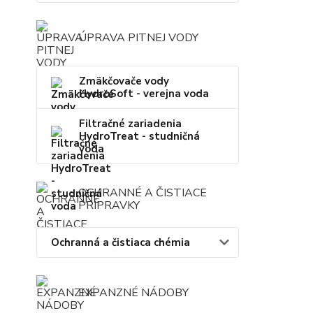
ÚPRAVA PITNEJ VODY
Zmäkčovače vody
HydroSoft - verejna voda
Filtračné zariadenia
HydroTreat - studničná
voda
OCHRANNÉ A ČISTIACE
PRÍPRAVKY
Ochranná a čistiaca chémia
EXPANZNÉ NÁDOBY