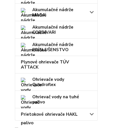
Akumulačné nádrže
MAGA
Akumulačné nádrže
CORDIVARI
Akumulačné nádrže
PRÍSLUŠENSTVO
Plynové ohrievače TÚV
ATTACK
Ohrievače vody
Quadroflex
Ohrievač vody na tuhé
palivo
Prietokové ohrievače HAKL