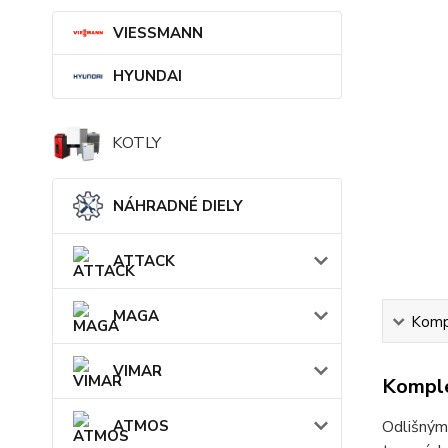
VIESSMANN
HYUNDAI
KOTLY
NÁHRADNÉ DIELY
ATTACK
MAGA
Kompl
VIMAR
Komple
Odlišným
ATMOS