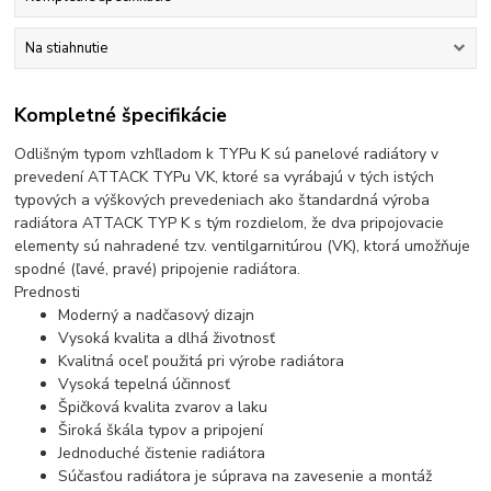
Na stiahnutie
Kompletné špecifikácie
Odlišným typom vzhľladom k TYPu K sú panelové radiátory v
prevedení ATTACK TYPu VK, ktoré sa vyrábajú v tých istých
typových a výškových prevedeniach ako štandardná výroba
radiátora ATTACK TYP K s tým rozdielom, že dva pripojovacie
elementy sú nahradené tzv. ventilgarnitúrou (VK), ktorá umožňuje
spodné (ľavé, pravé) pripojenie radiátora.
Prednosti
Moderný a nadčasový dizajn
Vysoká kvalita a dlhá životnosť
Kvalitná oceľ použitá pri výrobe radiátora
Vysoká tepelná účinnosť
Špičková kvalita zvarov a laku
Široká škála typov a pripojení
Jednoduché čistenie radiátora
Súčasťou radiátora je súprava na zavesenie a montáž