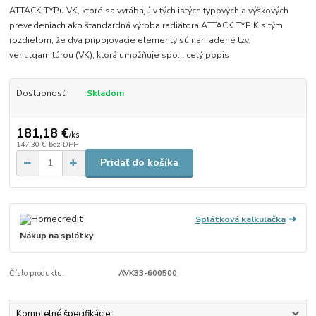
ATTACK TYPu VK, ktoré sa vyrábajú v tých istých typových a výškových
prevedeniach ako štandardná výroba radiátora ATTACK TYP K s tým
rozdielom, že dva pripojovacie elementy sú nahradené tzv.
ventilgarnitúrou (VK), ktorá umožňuje spo...
celý popis
Dostupnosť
Skladom
181,18 €
/
ks
147,30 €
bez DPH
Pridať do košíka
Splátková kalkulačka
Nákup na splátky
Číslo produktu:
AVK33-600500
Kompletné špecifikácie