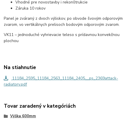
Vhodné pre novostavby i rekonštrukcie
Záruka 10 rokov
Panel je zváraný z dvoch výliskov, po obvode švovým odporovým
zvarom, vo vertikálnych prelisoch bodovým odporovým zvarom.
VK11 – jednoduché vyhrievacie teleso s prídavnou konvekčnou
plochou
Na stiahnutie
11184_2595_11184_2563_11184_2405__ps_2369attack-
radiatory.pdf
Tovar zaradený v kategóriách
Výška 600mm