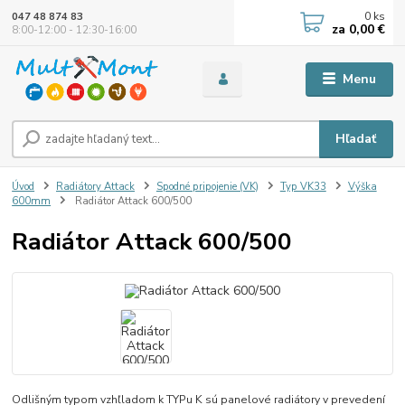
0
ks
047 48 874 83
za
0,00 €
8:00-12:00 - 12:30-16:00
Menu
Hľadať
Úvod
Radiátory Attack
Spodné pripojenie (VK)
Typ VK33
Výška
600mm
Radiátor Attack 600/500
Radiátor Attack 600/500
Odlišným typom vzhľladom k TYPu K sú panelové radiátory v prevedení