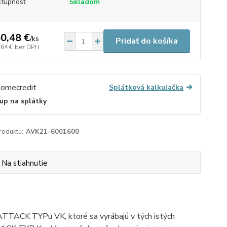
tupnosť
Skladom
0,48 €
/
ks
Pridať do košíka
,64 €
bez DPH
Splátková kalkulačka
up na splátky
roduktu:
AVK21-6001600
Na stiahnutie
ATTACK TYPu VK, ktoré sa vyrábajú v tých istých