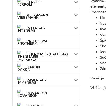
typových
FERROLI
elementy 
Prednost
VIESSMANN
Mod
Vys
INTERGAS
Kva
Vys
Špi
PROTHERM
Šir
Jed
THERMASIS (CALDERA)
Súč
Vho
DAKON
Zár
Panel je
IMMERGAS
VK11 – j
KOVARSON