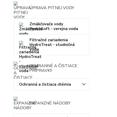
ÚPRAVA PITNEJ VODY
Zmäkčovače vody
HydroSoft - verejna voda
Filtračné zariadenia
HydroTreat - studničná
voda
OCHRANNÉ A ČISTIACE
PRÍPRAVKY
Ochranná a čistiaca chémia
EXPANZNÉ NÁDOBY