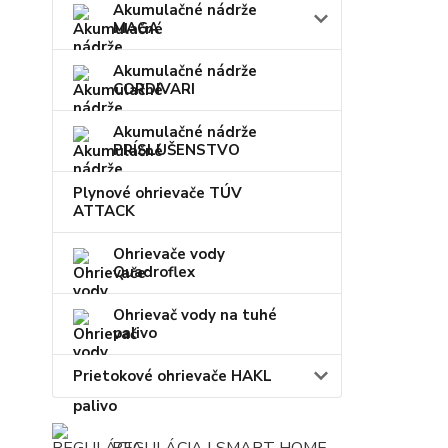
Akumulačné nádrže
MAGA
Akumulačné nádrže
CORDIVARI
Akumulačné nádrže
PRÍSLUŠENSTVO
Plynové ohrievače TÚV
ATTACK
Ohrievače vody
Quadroflex
Ohrievač vody na tuhé
palivo
Prietokové ohrievače HAKL