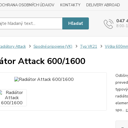
OCHRANA OSOBNÝCH ÚDAJOV
KONTAKTY
DELIVERY ABROAD
047 
Hľadať
8:00-1
adiátory Attack
Spodné pripojenie (VK)
Typ VK21
Výška 600m
átor Attack 600/1600
Odlišn
preved
typový
radiát
elemen
spo...
c