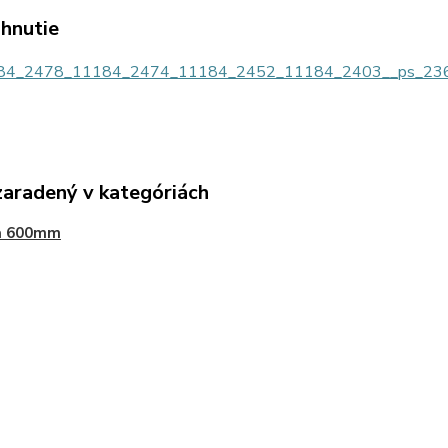
ahnutie
4_2478_11184_2474_11184_2452_11184_2403__ps_2369at
zaradený v kategóriách
a 600mm