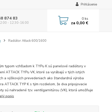
Prihlásenie
48 874 83
0
ks
za
0,00 €
2:00 - 12:30-16:00
m
Radiátor Attack 600/1600
ým typom vzhľladom k TYPu K sú panelové radiátory v
ení ATTACK TYPu VK, ktoré sa vyrábajú v tých istých
ch a výškových prevedeniach ako štandardná výroba
ora ATTACK TYP K s tým rozdielom, že dva pripojovacie
ty sú nahradené tzv. ventilgarnitúrou (VK), ktorá umožňuje
elý popis