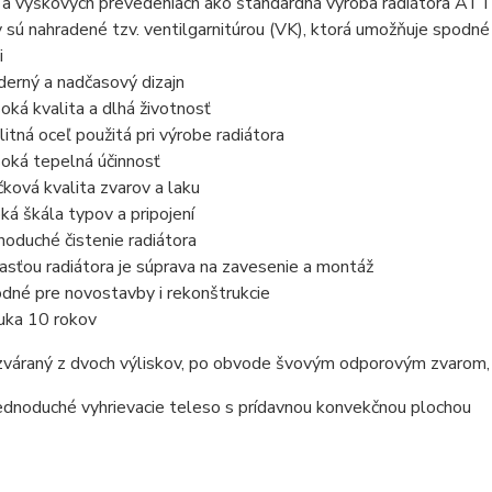
 a výškových prevedeniach ako štandardná výroba radiátora ATT
sú nahradené tzv. ventilgarnitúrou (VK), ktorá umožňuje spodné (ľ
i
erný a nadčasový dizajn
oká kvalita a dlhá životnosť
litná oceľ použitá pri výrobe radiátora
oká tepelná účinnosť
čková kvalita zvarov a laku
oká škála typov a pripojení
noduché čistenie radiátora
asťou radiátora je súprava na zavesenie a montáž
dné pre novostavby i rekonštrukcie
uka 10 rokov
 zváraný z dvoch výliskov, po obvode švovým odporovým zvarom,
ednoduché vyhrievacie teleso s prídavnou konvekčnou plochou