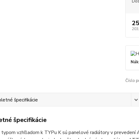
Dos
25
203
Nák
Číslo p
etné špecifikácie
tné špecifikácie
 typom vzhľladom k TYPu K sú panelové radiátory v prevedení 