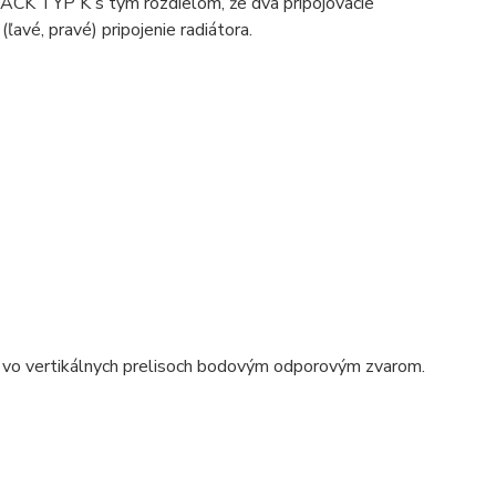
ACK TYP K s tým rozdielom, že dva pripojovacie
avé, pravé) pripojenie radiátora.
 vo vertikálnych prelisoch bodovým odporovým zvarom.