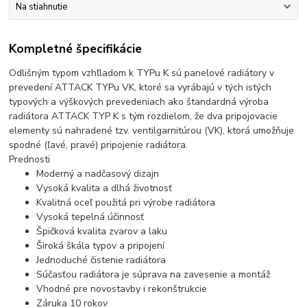
Na stiahnutie
Kompletné špecifikácie
Odlišným typom vzhľladom k TYPu K sú panelové radiátory v
prevedení ATTACK TYPu VK, ktoré sa vyrábajú v tých istých
typových a výškových prevedeniach ako štandardná výroba
radiátora ATTACK TYP K s tým rozdielom, že dva pripojovacie
elementy sú nahradené tzv. ventilgarnitúrou (VK), ktorá umožňuje
spodné (ľavé, pravé) pripojenie radiátora.
Prednosti
Moderný a nadčasový dizajn
Vysoká kvalita a dlhá životnosť
Kvalitná oceľ použitá pri výrobe radiátora
Vysoká tepelná účinnosť
Špičková kvalita zvarov a laku
Široká škála typov a pripojení
Jednoduché čistenie radiátora
Súčasťou radiátora je súprava na zavesenie a montáž
Vhodné pre novostavby i rekonštrukcie
Záruka 10 rokov