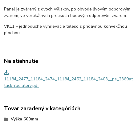
Panel je zváraný z dvoch výliskov, po obvode švovým odporovým
zvarom, vo vertikálnych prelisoch bodovým odporovým zvarom.
VK11 – jednoduché vyhrievacie teleso s prídavnou konvekčnou
plochou
Na stiahnutie
11184_2477_11184_2474_11184_2452_11184_2403__ps_2369at
tack-radiatory.pdf
Tovar zaradený v kategóriách
Výška 600mm