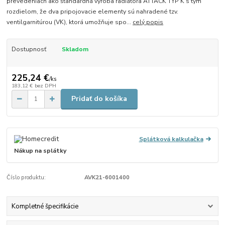
prevedeniach ako štandardná výroba radiátora ATTACK TYP K s tým
rozdielom, že dva pripojovacie elementy sú nahradené tzv.
ventilgarnitúrou (VK), ktorá umožňuje spo...
celý popis
Dostupnosť
Skladom
225,24 €
/
ks
183,12 €
bez DPH
Pridať do košíka
Splátková kalkulačka
Nákup na splátky
Číslo produktu:
AVK21-6001400
Kompletné špecifikácie