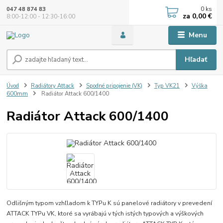
0
ks
047 48 874 83
za
0,00 €
8:00-12:00 - 12:30-16:00
Menu
Hľadať
Úvod
Radiátory Attack
Spodné pripojenie (VK)
Typ VK21
Výška
600mm
Radiátor Attack 600/1400
Radiátor Attack 600/1400
Odlišným typom vzhľladom k TYPu K sú panelové radiátory v prevedení
ATTACK TYPu VK, ktoré sa vyrábajú v tých istých typových a výškových