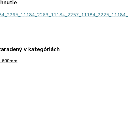
ahnutie
4_2265_11184_2263_11184_2257_11184_2225_11184_2193
zaradený v kategóriách
a 600mm