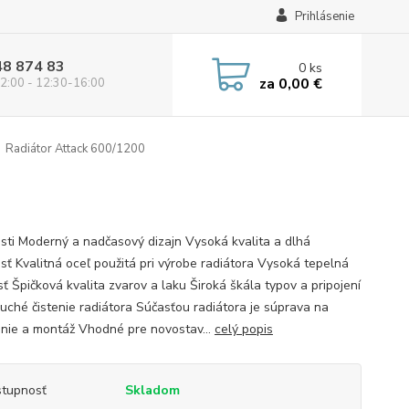
Prihlásenie
48 874 83
0
ks
za
0,00 €
2:00 - 12:30-16:00
Radiátor Attack 600/1200
sti Moderný a nadčasový dizajn Vysoká kvalita a dlhá
osť Kvalitná oceľ použitá pri výrobe radiátora Vysoká tepelná
ť Špičková kvalita zvarov a laku Široká škála typov a pripojení
uché čistenie radiátora Súčasťou radiátora je súprava na
nie a montáž Vhodné pre novostav...
celý popis
tupnosť
Skladom