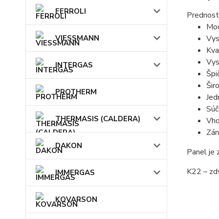
FERROLI
Prednost
Mod
VIESSMANN
Vys
Kva
Vys
INTERGAS
Špi
Šir
PROTHERM
Jed
Súč
THERMASIS (CALDERA)
Vho
Zár
DAKON
Panel je
K22 – zdv
IMMERGAS
KOVARSON