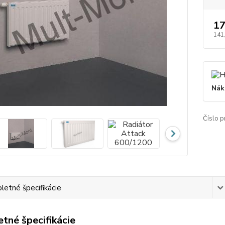
17
141
Nák
Číslo p
etné špecifikácie
tné špecifikácie