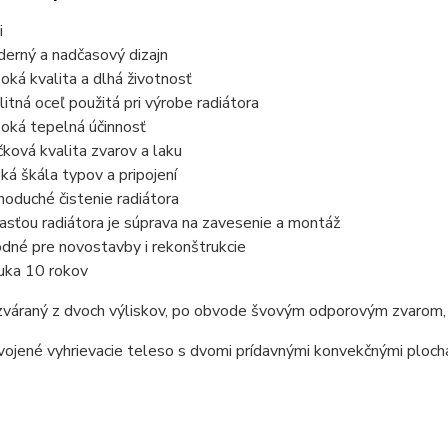
i
erný a nadčasový dizajn
oká kvalita a dlhá životnosť
litná oceľ použitá pri výrobe radiátora
oká tepelná účinnosť
čková kvalita zvarov a laku
oká škála typov a pripojení
noduché čistenie radiátora
asťou radiátora je súprava na zavesenie a montáž
dné pre novostavby i rekonštrukcie
uka 10 rokov
 zváraný z dvoch výliskov, po obvode švovým odporovým zvarom,
ojené vyhrievacie teleso s dvomi prídavnými konvekčnými ploch