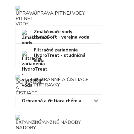
ÚPRAVA PITNEJ VODY
Zmäkčovače vody
HydroSoft - verejna voda
Filtračné zariadenia
HydroTreat - studničná
voda
OCHRANNÉ A ČISTIACE
PRÍPRAVKY
Ochranná a čistiaca chémia
EXPANZNÉ NÁDOBY