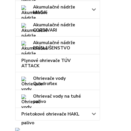
Akumulačné nádrže
MAGA
Akumulačné nádrže
CORDIVARI
Akumulačné nádrže
PRÍSLUŠENSTVO
Plynové ohrievače TÚV
ATTACK
Ohrievače vody
Quadroflex
Ohrievač vody na tuhé
palivo
Prietokové ohrievače HAKL