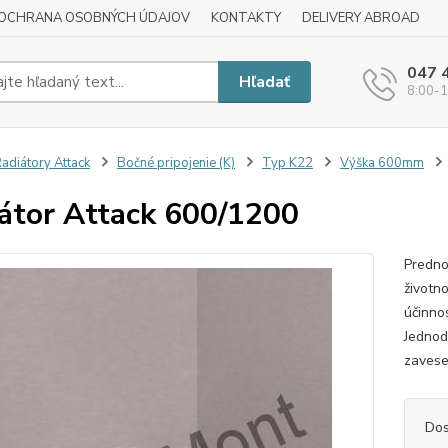
OCHRANA OSOBNÝCH ÚDAJOV
KONTAKTY
DELIVERY ABROAD
047 
Hľadať
8:00-1
adiátory Attack
Bočné pripojenie (K)
Typ K22
Výška 600mm
átor Attack 600/1200
Predno
životn
účinnos
Jednod
zavese
Dos