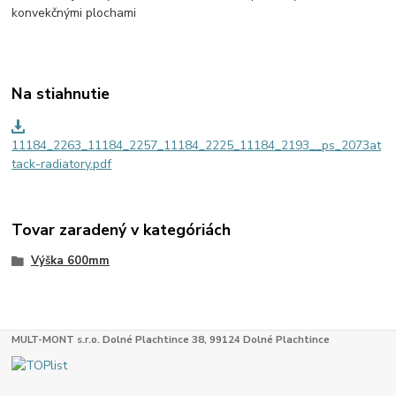
konvekčnými plochami
Na stiahnutie
11184_2263_11184_2257_11184_2225_11184_2193__ps_2073at
tack-radiatory.pdf
Tovar zaradený v kategóriách
Výška 600mm
MULT-MONT s.r.o. Dolné Plachtince 38, 99124 Dolné Plachtince