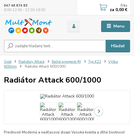
0
ks
047 48 874 83
za
0,00 €
8:00-12:00 - 12:30-16:00
Menu
Hľadať
Úvod
Radiátory Attack
Bočné pripojenie (K)
Typ K22
Výška
600mm
Radiátor Attack 600/1000
Radiátor Attack 600/1000
Prednosti Moderný a nadčasový dizajn Vysoká kvalita a dlhá životnosť