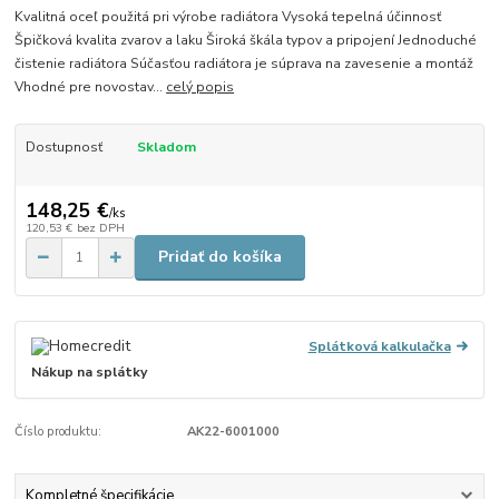
Kvalitná oceľ použitá pri výrobe radiátora Vysoká tepelná účinnosť
Špičková kvalita zvarov a laku Široká škála typov a pripojení Jednoduché
čistenie radiátora Súčasťou radiátora je súprava na zavesenie a montáž
Vhodné pre novostav...
celý popis
Dostupnosť
Skladom
148,25 €
/
ks
120,53 €
bez DPH
Pridať do košíka
Splátková kalkulačka
Nákup na splátky
Číslo produktu:
AK22-6001000
Kompletné špecifikácie