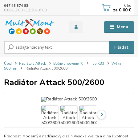
0
ks
047 48 874 83
za
0,00 €
8:00-12:00 - 12:30-16:00
Menu
Hľadať
Úvod
Radiátory Attack
Bočné pripojenie (K)
Typ K33
Výška
500mm
Radiátor Attack 500/2600
Radiátor Attack 500/2600
Prednosti Moderný a nadčasový dizajn Vysoká kvalita a dlhá životnosť