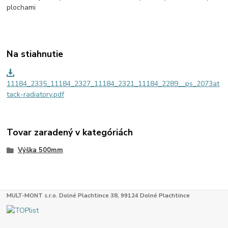
plochami
Na stiahnutie
11184_2335_11184_2327_11184_2321_11184_2289__ps_2073at
tack-radiatory.pdf
Tovar zaradený v kategóriách
Výška 500mm
MULT-MONT s.r.o. Dolné Plachtince 38, 99124 Dolné Plachtince