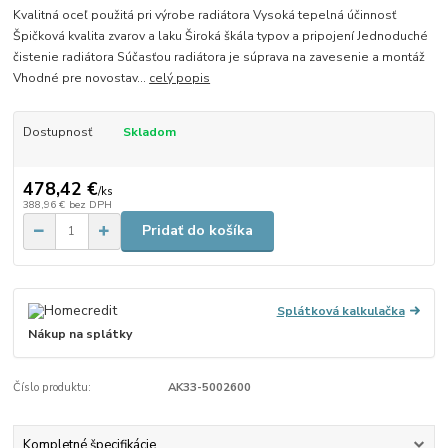
Kvalitná oceľ použitá pri výrobe radiátora Vysoká tepelná účinnosť
Špičková kvalita zvarov a laku Široká škála typov a pripojení Jednoduché
čistenie radiátora Súčasťou radiátora je súprava na zavesenie a montáž
Vhodné pre novostav...
celý popis
Dostupnosť
Skladom
478,42 €
/
ks
388,96 €
bez DPH
Pridať do košíka
Splátková kalkulačka
Nákup na splátky
Číslo produktu:
AK33-5002600
Kompletné špecifikácie