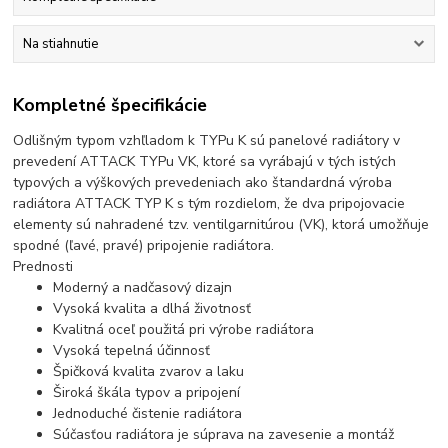
Na stiahnutie
Kompletné špecifikácie
Odlišným typom vzhľladom k TYPu K sú panelové radiátory v
prevedení ATTACK TYPu VK, ktoré sa vyrábajú v tých istých
typových a výškových prevedeniach ako štandardná výroba
radiátora ATTACK TYP K s tým rozdielom, že dva pripojovacie
elementy sú nahradené tzv. ventilgarnitúrou (VK), ktorá umožňuje
spodné (ľavé, pravé) pripojenie radiátora.
Prednosti
Moderný a nadčasový dizajn
Vysoká kvalita a dlhá životnosť
Kvalitná oceľ použitá pri výrobe radiátora
Vysoká tepelná účinnosť
Špičková kvalita zvarov a laku
Široká škála typov a pripojení
Jednoduché čistenie radiátora
Súčasťou radiátora je súprava na zavesenie a montáž