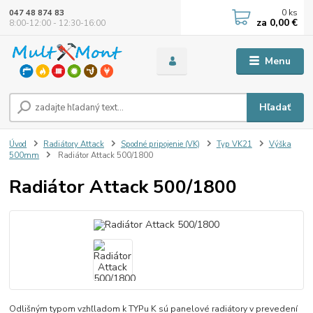
0
ks
047 48 874 83
za
0,00 €
8:00-12:00 - 12:30-16:00
Menu
Hľadať
Úvod
Radiátory Attack
Spodné pripojenie (VK)
Typ VK21
Výška
500mm
Radiátor Attack 500/1800
Radiátor Attack 500/1800
Odlišným typom vzhľladom k TYPu K sú panelové radiátory v prevedení