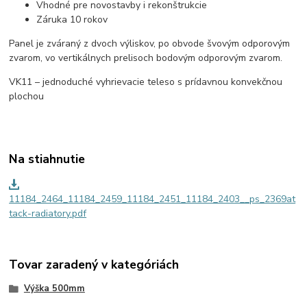
Vhodné pre novostavby i rekonštrukcie
Záruka 10 rokov
Panel je zváraný z dvoch výliskov, po obvode švovým odporovým
zvarom, vo vertikálnych prelisoch bodovým odporovým zvarom.
V
K
11 – jednoduché vyhrievacie teleso s prídavnou konvekčnou
plochou
Na stiahnutie
11184_2464_11184_2459_11184_2451_11184_2403__ps_2369at
tack-radiatory.pdf
Tovar zaradený v kategóriách
Výška 500mm