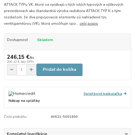
ATTACK TYPu VK, ktoré sa vyrábajú v tých istých typových a výškových
prevedeniach ako štandardná výroba radiátora ATTACK TYP K s tým
rozdielom, že dva pripojovacie elementy sú nahradené tzv.
ventilgarnitúrou (VK), ktorá umožňuje spo...
celý popis
Dostupnosť
Skladom
246,15 €
/
ks
200,12 €
bez DPH
Pridať do košíka
Splátková kalkulačka
Nákup na splátky
Číslo produktu:
AVK21-5001800
Kompletné špecifikácie