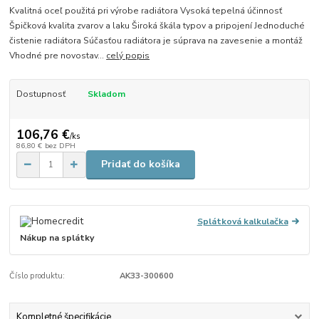
Kvalitná oceľ použitá pri výrobe radiátora Vysoká tepelná účinnosť
Špičková kvalita zvarov a laku Široká škála typov a pripojení Jednoduché
čistenie radiátora Súčasťou radiátora je súprava na zavesenie a montáž
Vhodné pre novostav...
celý popis
Dostupnosť
Skladom
106,76 €
/
ks
86,80 €
bez DPH
Pridať do košíka
Splátková kalkulačka
Nákup na splátky
Číslo produktu:
AK33-300600
Kompletné špecifikácie