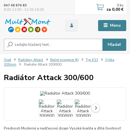
0
ks
047 48 874 83
za
0,00 €
8:00-12:00 - 12:30-16:00
Menu
Hľadať
Úvod
Radiátory Attack
Bočné pripojenie (K)
Typ K33
Výška
300mm
Radiátor Attack 300/600
Radiátor Attack 300/600
Prednosti Moderný a nadčasový dizajn Vysoká kvalita a dlhá životnosť