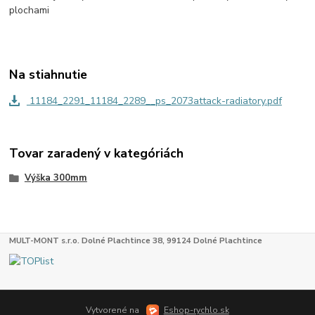
plochami
Na stiahnutie
11184_2291_11184_2289__ps_2073attack-radiatory.pdf
Tovar zaradený v kategóriách
Výška 300mm
MULT-MONT s.r.o. Dolné Plachtince 38, 99124 Dolné Plachtince
Vytvorené na
Eshop-rychlo.sk