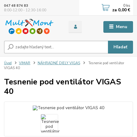
0
ks
047 48 874 83
za
0,00 €
8:00-12:00 - 12:30-16:00
Menu
Hľadať
Úvod
VIMAR
NÁHRADNÉ DIELY VIGAS
Tesnenie pod ventilátor
VIGAS 40
Tesnenie pod ventilátor VIGAS
40