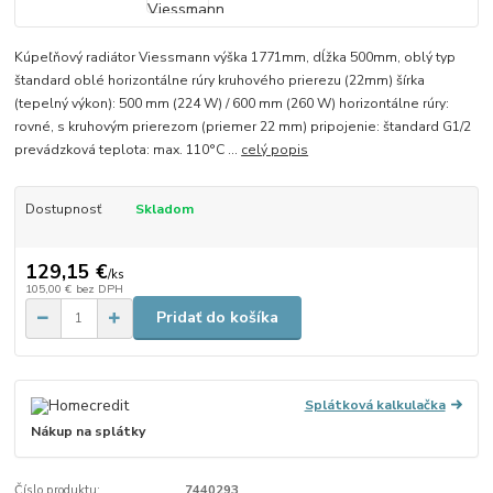
Kúpeľňový radiátor Viessmann výška 1771mm, dĺžka 500mm, oblý typ
štandard oblé horizontálne rúry kruhového prierezu (22mm) šírka
(tepelný výkon): 500 mm (224 W) / 600 mm (260 W) horizontálne rúry:
rovné, s kruhovým prierezom (priemer 22 mm) pripojenie: štandard G1/2
prevádzková teplota: max. 110°C ...
celý popis
Dostupnosť
Skladom
129,15 €
/
ks
105,00 €
bez DPH
Pridať do košíka
Splátková kalkulačka
Nákup na splátky
Číslo produktu:
7440293