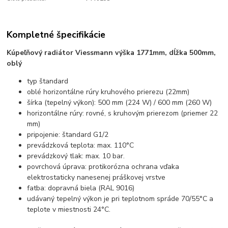
Kompletné špecifikácie
Kúpeľňový radiátor Viessmann výška 1771mm, dĺžka 500mm,
oblý
typ štandard
oblé horizontálne rúry kruhového prierezu (22mm)
šírka (tepelný výkon): 500 mm (224 W) / 600 mm (260 W)
horizontálne rúry: rovné, s kruhovým prierezom (priemer 22
mm)
pripojenie: štandard G1/2
prevádzková teplota: max. 110°C
prevádzkový tlak: max. 10 bar.
povrchová úprava: protikorózna ochrana vďaka
elektrostaticky nanesenej práškovej vrstve
fatba: dopravná biela (RAL 9016)
udávaný tepelný výkon je pri teplotnom spráde 70/55°C a
teplote v miestnosti 24°C.