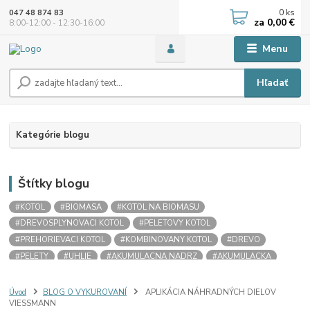
0
ks
047 48 874 83
za
0,00 €
8:00-12:00 - 12:30-16:00
Menu
Hľadať
Kategórie blogu
Štítky blogu
#KOTOL
#BIOMASA
#KOTOL NA BIOMASU
#DREVOSPLYNOVACI KOTOL
#PELETOVY KOTOL
#PREHORIEVACI KOTOL
#KOMBINOVANY KOTOL
#DREVO
#PELETY
#UHLIE
#AKUMULACNA NADRZ
#AKUMULACKA
#AKUMULACNA NADOBA
#STRATIFIKACNA NADRZ
#VNORENY ZASOBNIK
#SOLARNY VYMENNIK
#LADDOMAT
Úvod
BLOG O VYKUROVANÍ
APLIKÁCIA NÁHRADNÝCH DIELOV
VIESSMANN
#OCHRANA SPIATOCKY
#CERPADLOVA SUSTAVA