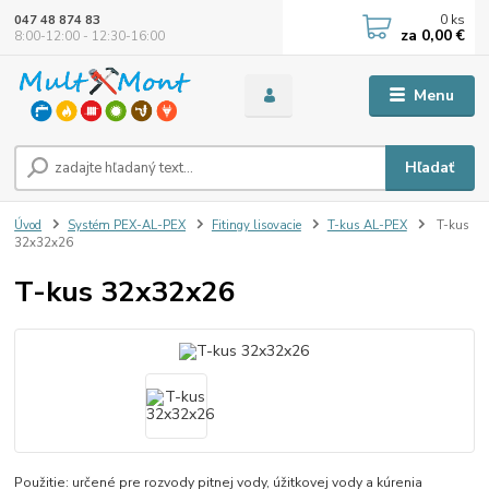
0
ks
047 48 874 83
za
0,00 €
8:00-12:00 - 12:30-16:00
Menu
Hľadať
Úvod
Systém PEX-AL-PEX
Fitingy lisovacie
T-kus AL-PEX
T-kus
32x32x26
T-kus 32x32x26
Použitie: určené pre rozvody pitnej vody, úžitkovej vody a kúrenia