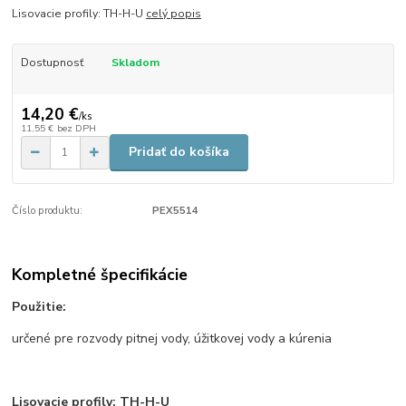
Lisovacie profily: TH-H-U
celý popis
Dostupnosť
Skladom
14,20 €
/
ks
11,55 €
bez DPH
Pridať do košíka
Číslo produktu:
PEX5514
Kompletné špecifikácie
Použitie:
určené pre rozvody pitnej vody, úžitkovej vody a kúrenia
Lisovacie profily: TH-H-U