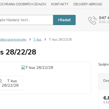
OCHRANA OSOBNÝCH ÚDAJOV
KONTAKTY
DELIVERY ABROAD
047 
Hľadať
8:00-1
ájkovacie tvarovky
T-kus
T-kus 28/22/28
s 28/22/28
Spájk
Dos
6,
5,53