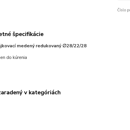
Číslo p
tné špecifikácie
ájkovací medený redukovaný ∅28/22/28
 len do kúrenia
zaradený v kategóriách