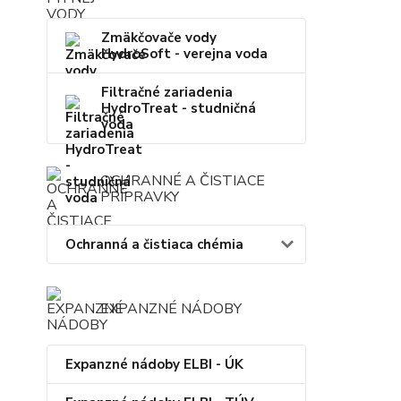
Zmäkčovače vody
HydroSoft - verejna voda
Filtračné zariadenia
HydroTreat - studničná
voda
OCHRANNÉ A ČISTIACE
PRÍPRAVKY
Ochranná a čistiaca chémia
EXPANZNÉ NÁDOBY
Expanzné nádoby ELBI - ÚK