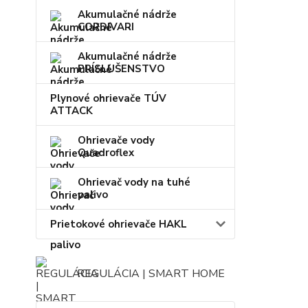
Akumulačné nádrže
CORDIVARI
Akumulačné nádrže
PRÍSLUŠENSTVO
Plynové ohrievače TÚV
ATTACK
Ohrievače vody
Quadroflex
Ohrievač vody na tuhé
palivo
Prietokové ohrievače HAKL
REGULÁCIA | SMART HOME