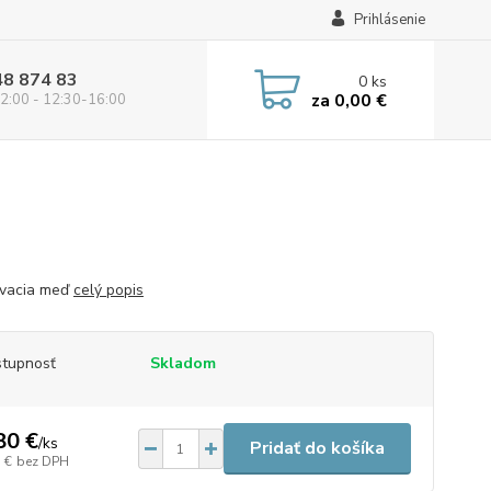
Prihlásenie
48 874 83
0
ks
za
0,00 €
2:00 - 12:30-16:00
ovacia meď
celý popis
tupnosť
Skladom
80 €
/
ks
Pridať do košíka
 €
bez DPH