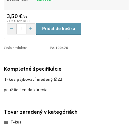
3,50 €
/
ks
2,85 €
bez DPH
Pridať do košíka
Číslo produktu:
PAJ100476
Kompletné špecifikácie
T-kus pájkovací medený ∅22
použitie: len do kúrenia
Tovar zaradený v kategóriách
T-kus