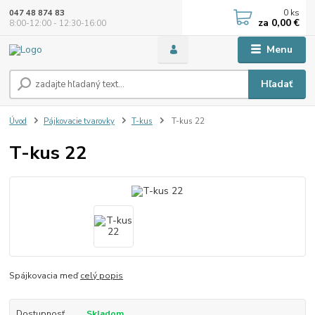
0
ks
047 48 874 83
za
0,00 €
8:00-12:00 - 12:30-16:00
Menu
Hľadať
Úvod
Pájkovacie tvarovky
T-kus
T-kus 22
T-kus 22
Spájkovacia meď
celý popis
Dostupnosť
Skladom