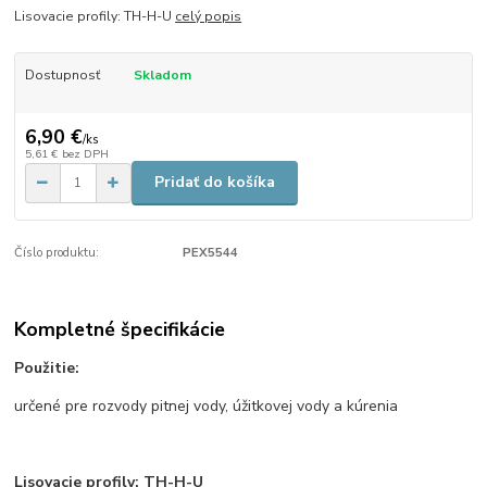
Lisovacie profily: TH-H-U
celý popis
Dostupnosť
Skladom
6,90 €
/
ks
5,61 €
bez DPH
Pridať do košíka
Číslo produktu:
PEX5544
Kompletné špecifikácie
Použitie:
určené pre rozvody pitnej vody, úžitkovej vody a kúrenia
Lisovacie profily: TH-H-U