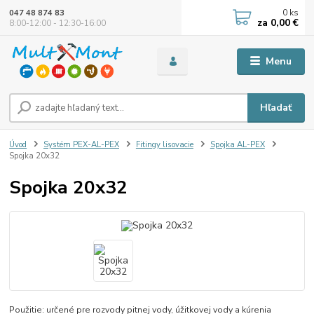
0
ks
047 48 874 83
za
0,00 €
8:00-12:00 - 12:30-16:00
Menu
Hľadať
Úvod
Systém PEX-AL-PEX
Fitingy lisovacie
Spojka AL-PEX
Spojka 20x32
Spojka 20x32
Použitie: určené pre rozvody pitnej vody, úžitkovej vody a kúrenia