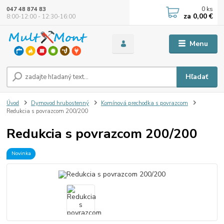
0
ks
047 48 874 83
za
0,00 €
8:00-12:00 - 12:30-16:00
Menu
Hľadať
Úvod
Dymovod hrubostenný
Komínová prechodka s povrazcom
Redukcia s povrazcom 200/200
Redukcia s povrazcom 200/200
Novinka