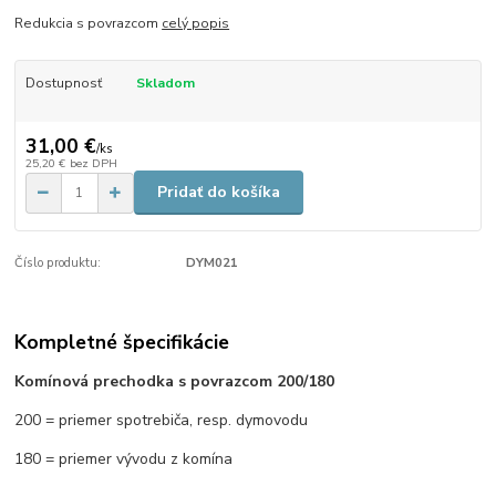
Redukcia s povrazcom
celý popis
Dostupnosť
Skladom
31,00 €
/
ks
25,20 €
bez DPH
Pridať do košíka
Číslo produktu:
DYM021
Kompletné špecifikácie
Komínová prechodka s povrazcom 200/180
200 = priemer spotrebiča, resp. dymovodu
180 = priemer vývodu z komína