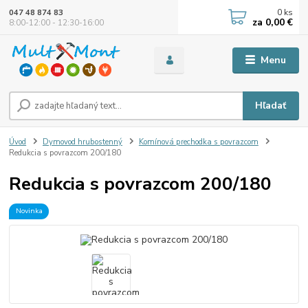
0
ks
047 48 874 83
za
0,00 €
8:00-12:00 - 12:30-16:00
Menu
Hľadať
Úvod
Dymovod hrubostenný
Komínová prechodka s povrazcom
Redukcia s povrazcom 200/180
Redukcia s povrazcom 200/180
Novinka