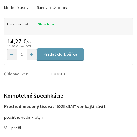
Medené lisovacie fitingy
celý popis
Dostupnosť
Skladom
14,27 €
/
ks
11,60 €
bez DPH
Pridať do košíka
Číslo produktu:
CU2813
Kompletné špecifikácie
Prechod medený lisovací ∅28x3/4" vonkajší závit
použitie: voda - plyn
V - profil