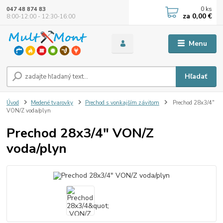
0
ks
047 48 874 83
za
0,00 €
8:00-12:00 - 12:30-16:00
Menu
Hľadať
Úvod
Medené tvarovky
Prechod s vonkajším závitom
Prechod 28x3/4"
VON/Z voda/plyn
Prechod 28x3/4" VON/Z
voda/plyn