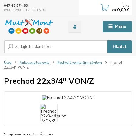
0
ks
047 48 874 83
za
0,00 €
8:00-12:00 - 12:30-16:00
Menu
Hľadať
Úvod
Pájkovacie tvarovky
Prechod s vonkajším závitom
Prechod
22x3/4" VON/Z
Prechod 22x3/4" VON/Z
Spájkovacia meď
celý popis