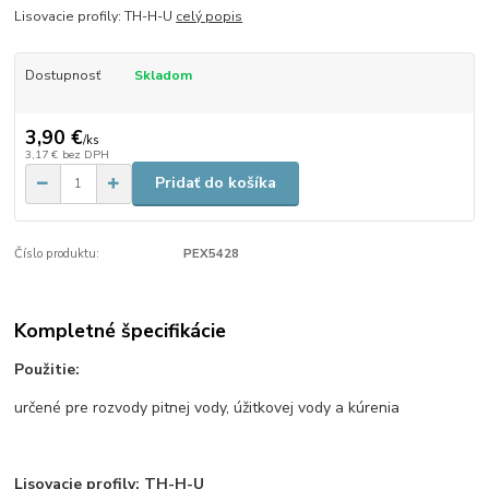
Lisovacie profily: TH-H-U
celý popis
Dostupnosť
Skladom
3,90 €
/
ks
3,17 €
bez DPH
Pridať do košíka
Číslo produktu:
PEX5428
Kompletné špecifikácie
Použitie:
určené pre rozvody pitnej vody, úžitkovej vody a kúrenia
Lisovacie profily: TH-H-U