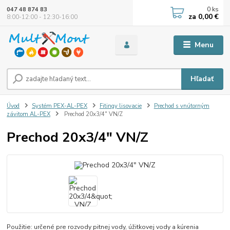
0
ks
047 48 874 83
za
0,00 €
8:00-12:00 - 12:30-16:00
Menu
Hľadať
Úvod
Systém PEX-AL-PEX
Fitingy lisovacie
Prechod s vnútorným
závitom AL-PEX
Prechod 20x3/4" VN/Z
Prechod 20x3/4" VN/Z
Použitie: určené pre rozvody pitnej vody, úžitkovej vody a kúrenia