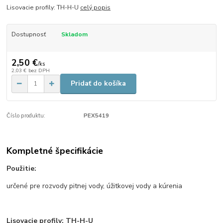
Lisovacie profily: TH-H-U
celý popis
Dostupnosť
Skladom
2,50 €
/
ks
2,03 €
bez DPH
Pridať do košíka
Číslo produktu:
PEX5419
Kompletné špecifikácie
Použitie:
určené pre rozvody pitnej vody, úžitkovej vody a kúrenia
Lisovacie profily: TH-H-U