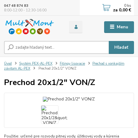
0
ks
047 48 874 83
za
0,00 €
8:00-12:00 - 12:30-16:00
Menu
Hľadať
Úvod
Systém PEX-AL-PEX
Fitingy lisovacie
Prechod s vonkajším
závitom AL-PEX
Prechod 20x1/2" VON/Z
Prechod 20x1/2" VON/Z
Použitie: určené pre rozvody pitnej vody, úžitkovej vody a kúrenia