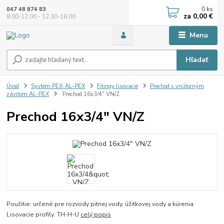
0
ks
047 48 874 83
za
0,00 €
8:00-12:00 - 12:30-16:00
Menu
Hľadať
Úvod
Systém PEX-AL-PEX
Fitingy lisovacie
Prechod s vnútorným
závitom AL-PEX
Prechod 16x3/4" VN/Z
Prechod 16x3/4" VN/Z
Použitie: určené pre rozvody pitnej vody, úžitkovej vody a kúrenia
Lisovacie profily: TH-H-U
celý popis