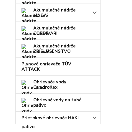
Akumulačné nádrže
MAGA
Akumulačné nádrže
CORDIVARI
Akumulačné nádrže
PRÍSLUŠENSTVO
Plynové ohrievače TÚV
ATTACK
Ohrievače vody
Quadroflex
Ohrievač vody na tuhé
palivo
Prietokové ohrievače HAKL