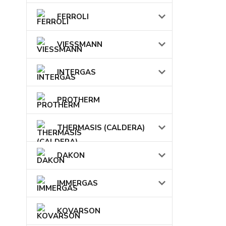
FERROLI
VIESSMANN
INTERGAS
PROTHERM
THERMASIS (CALDERA)
DAKON
IMMERGAS
KOVARSON