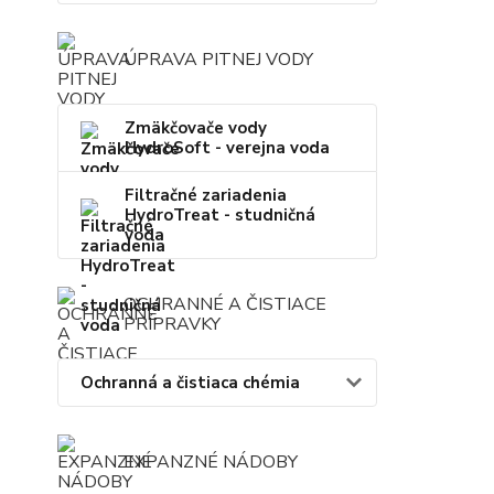
ÚPRAVA PITNEJ VODY
Zmäkčovače vody
HydroSoft - verejna voda
Filtračné zariadenia
HydroTreat - studničná
voda
OCHRANNÉ A ČISTIACE
PRÍPRAVKY
Ochranná a čistiaca chémia
EXPANZNÉ NÁDOBY