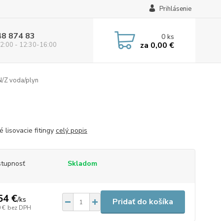
Prihlásenie
48 874 83
0
ks
za
0,00 €
2:00 - 12:30-16:00
/Z voda/plyn
 lisovacie fitingy
celý popis
tupnosť
Skladom
54 €
/
ks
Pridať do košíka
 €
bez DPH