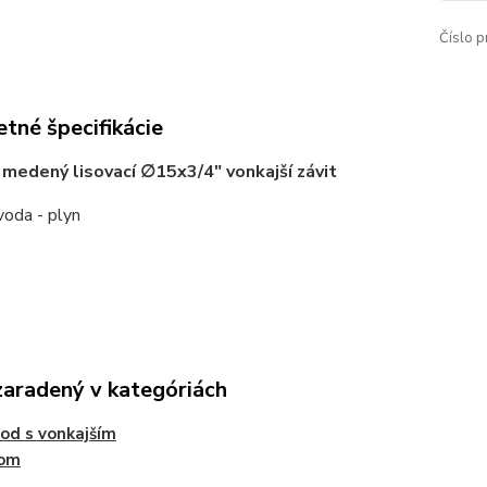
Číslo p
tné špecifikácie
medený lisovací ∅15x3/4" vonkajší závit
 voda - plyn
zaradený v kategóriách
od s vonkajším
tom