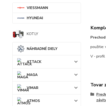
VIESSMANN
HYUNDAI
Komple
KOTLY
Prechod 
použitie:
NÁHRADNÉ DIELY
V - profil
ATTACK
MAGA
Tovar 
VIMAR
Prech
závi
ATMOS