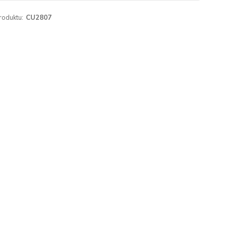
roduktu:
CU2807