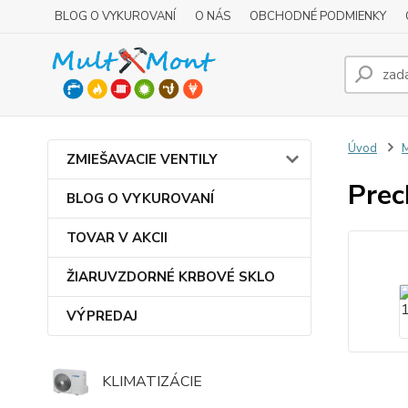
BLOG O VYKUROVANÍ
O NÁS
OBCHODNÉ PODMIENKY
Úvod
M
ZMIEŠAVACIE VENTILY
Prec
BLOG O VYKUROVANÍ
TOVAR V AKCII
ŽIARUVZDORNÉ KRBOVÉ SKLO
VÝPREDAJ
KLIMATIZÁCIE