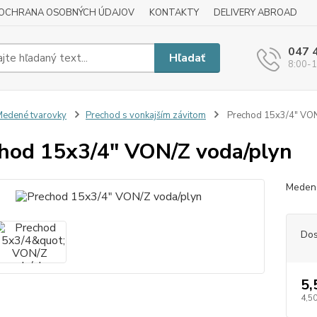
OCHRANA OSOBNÝCH ÚDAJOV
KONTAKTY
DELIVERY ABROAD
047 
Hľadať
8:00-1
edené tvarovky
Prechod s vonkajším závitom
Prechod 15x3/4" VON
hod 15x3/4" VON/Z voda/plyn
Medené
Dos
5,
4,50