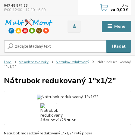
0
ks
047 48 874 83
za
0,00 €
8:00-12:00 - 12:30-16:00
Menu
Hľadať
Úvod
Mosadzné tvarovky
Nátrubok redukovaný
Nátrubok redukovaný
1"x1/2"
Nátrubok redukovaný 1"x1/2"
Nátrubok mosadzný redukovaný 1"x1/2"
celý popis