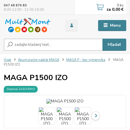
0
ks
047 48 874 83
za
0,00 €
8:00-12:00 - 12:30-16:00
Menu
Hľadať
Úvod
Akumulačné nádrže MAGA
MAGA P - bez výmenníka
MAGA
P1500 IZO
MAGA P1500 IZO
Doprava ZADARMO