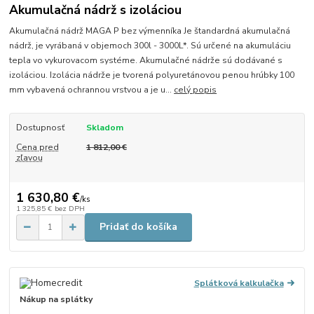
Akumulačná nádrž s izoláciou
Akumulačná nádrž MAGA P bez výmenníka Je štandardná akumulačná
nádrž, je vyrábaná v objemoch 300l - 3000L*. Sú určené na akumuláciu
tepla vo vykurovacom systéme. Akumulačné nádrže sú dodávané s
izoláciou. Izolácia nádrže je tvorená polyuretánovou penou hrúbky 100
mm vybavená ochrannou vrstvou a je u...
celý popis
Dostupnosť
Skladom
Cena pred
1 812,00 €
zľavou
1 630,80 €
/
ks
1 325,85 €
bez DPH
Pridať do košíka
Splátková kalkulačka
Nákup na splátky