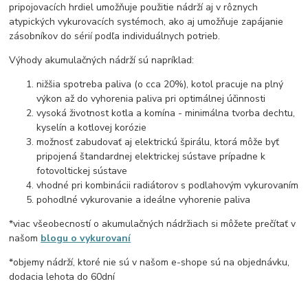
pripojovacích hrdiel umožňuje použitie nádrží aj v rôznych
atypických vykurovacích systémoch, ako aj umožňuje zapájanie
zásobníkov do sérií podľa individuálnych potrieb.
Výhody akumulačných nádrží sú napríklad:
nižšia spotreba paliva (o cca 20%), kotol pracuje na plný
výkon až do vyhorenia paliva pri optimálnej účinnosti
vysoká životnost kotla a komína - minimálna tvorba dechtu,
kyselín a kotlovej korózie
možnosť zabudovať aj elektrickú špirálu, ktorá môže byť
pripojená štandardnej elektrickej sústave prípadne k
fotovoltickej sústave
vhodné pri kombinácii radiátorov s podlahovým vykurovaním
pohodlné vykurovanie a ideálne vyhorenie paliva
*viac všeobecností o akumulačných nádržiach si môžete prečítať v
našom
blogu o vykurovaní
*objemy nádrží, ktoré nie sú v našom e-shope sú na objednávku,
dodacia lehota do 60dní