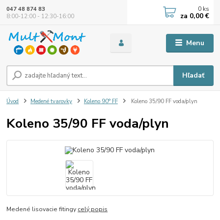
0
ks
047 48 874 83
za
0,00 €
8:00-12:00 - 12:30-16:00
Menu
Hľadať
Úvod
Medené tvarovky
Koleno 90° FF
Koleno 35/90 FF voda/plyn
Koleno 35/90 FF voda/plyn
Medené lisovacie fitingy
celý popis