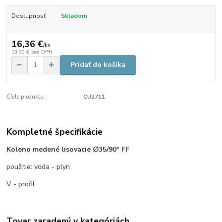
Dostupnosť
Skladom
16,36 €
/
ks
13,30 €
bez DPH
Pridať do košíka
Číslo produktu:
CU2711
Kompletné špecifikácie
Koleno medené lisovacie ∅35/90° FF
použitie: voda - plyn
V - profil
Tovar zaradený v kategóriách