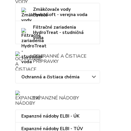
Zmäkčovače vody
HydroSoft - verejna voda
Filtračné zariadenia
HydroTreat - studničná
voda
OCHRANNÉ A ČISTIACE
PRÍPRAVKY
Ochranná a čistiaca chémia
EXPANZNÉ NÁDOBY
Expanzné nádoby ELBI - ÚK
Expanzné nádoby ELBI - TÚV