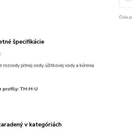
Číslo p
tné špecifikácie
:
e rozvody pitnej vody, úžitkovej vody a kúrenia
e profily: TH-H-U
zaradený v kategóriách