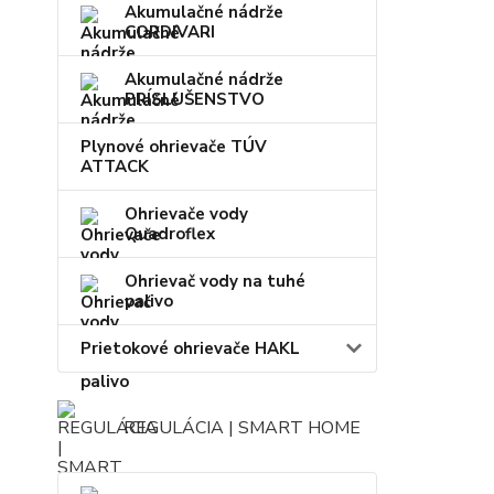
Akumulačné nádrže
CORDIVARI
Akumulačné nádrže
PRÍSLUŠENSTVO
Plynové ohrievače TÚV
ATTACK
Ohrievače vody
Quadroflex
Ohrievač vody na tuhé
palivo
Prietokové ohrievače HAKL
REGULÁCIA | SMART HOME