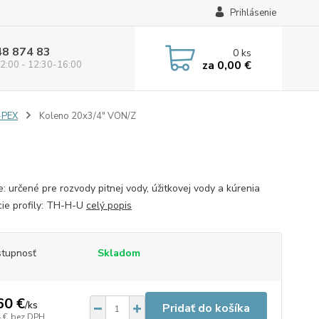
Prihlásenie
48 874 83
0
ks
za
0,00 €
2:00 - 12:30-16:00
-PEX
Koleno 20x3/4" VON/Z
ie: určené pre rozvody pitnej vody, úžitkovej vody a kúrenia
cie profily: TH-H-U
celý popis
tupnosť
Skladom
60 €
/
ks
Pridať do košíka
 €
bez DPH