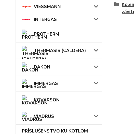
Kolen
VIESSMANN
závi
INTERGAS
PROTHERM
THERMASIS (CALDERA)
DAKON
IMMERGAS
KOVARSON
VIADRUS
PRÍSLUŠENSTVO KU KOTLOM