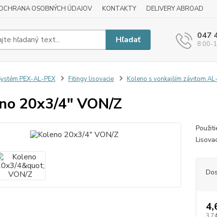
OCHRANA OSOBNÝCH ÚDAJOV
KONTAKTY
DELIVERY ABROAD
047 
Hľadať
8:00-1
Systém PEX-AL-PEX
Fitingy lisovacie
Koleno s vonkajším závitom AL
no 20x3/4" VON/Z
Použit
Lisova
Dos
4,
3,74