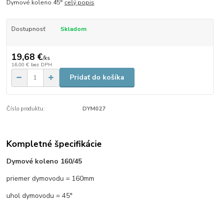
Dymové koleno 45°
celý popis
Dostupnosť
Skladom
19,68 €
/
ks
16,00 €
bez DPH
Pridať do košíka
Číslo produktu:
DYM027
Kompletné špecifikácie
Dymové koleno 160/45
priemer dymovodu = 160mm
uhol dymovodu = 45°