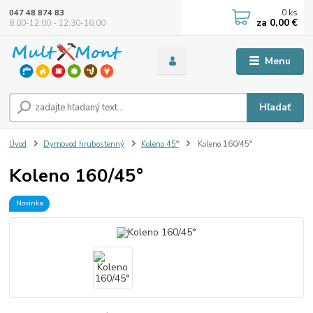
0
ks
047 48 874 83
za
0,00 €
8:00-12:00 - 12:30-16:00
Menu
Hľadať
Úvod
Dymovod hrubostenný
Koleno 45°
Koleno 160/45°
Koleno 160/45°
Novinka