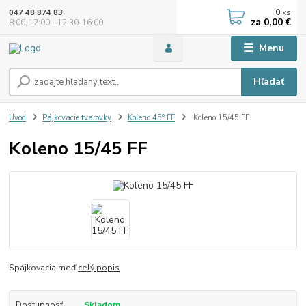
0
ks
047 48 874 83
za
0,00 €
8:00-12:00 - 12:30-16:00
Menu
Hľadať
Úvod
Pájkovacie tvarovky
Koleno 45° FF
Koleno 15/45 FF
Koleno 15/45 FF
Spájkovacia meď
celý popis
Dostupnosť
Skladom