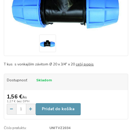
T kus s vonkajším závitom Ø 20 x 3/4" x 20
celý popis
Dostupnosť
Skladom
1,56 €
/
ks
1,27 €
bez DPH
Pridať do košíka
Číslo produktu:
UNITVZ2034