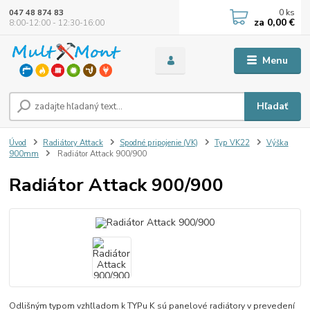
0
ks
047 48 874 83
za
0,00 €
8:00-12:00 - 12:30-16:00
Menu
Hľadať
Úvod
Radiátory Attack
Spodné pripojenie (VK)
Typ VK22
Výška
900mm
Radiátor Attack 900/900
Radiátor Attack 900/900
Odlišným typom vzhľladom k TYPu K sú panelové radiátory v prevedení