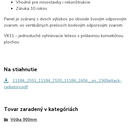
Vhodné pre novostavby i rekonštrukcie
Záruka 10 rokov
Panel je zváraný z dvoch výliskov, po obvode švovým odporovým
zvarom, vo vertikálnych prelisoch bodovým odporovým zvarom.
VK11 – jednoduché vyhrievacie teleso s prídavnou konvekčnou
plochou
Na stiahnutie
11184_2551_11184_2530_11184_2404__ps_2369attack-
radiatory.pdf
Tovar zaradený v kategóriách
Výška 900mm