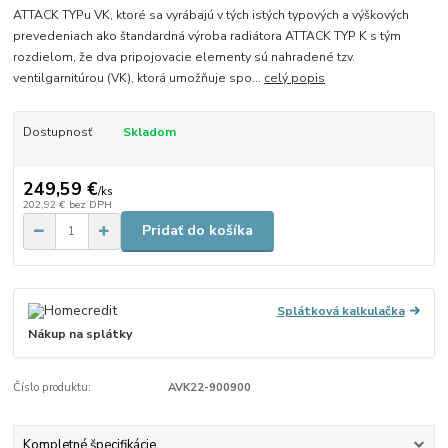
ATTACK TYPu VK, ktoré sa vyrábajú v tých istých typových a výškových
prevedeniach ako štandardná výroba radiátora ATTACK TYP K s tým
rozdielom, že dva pripojovacie elementy sú nahradené tzv.
ventilgarnitúrou (VK), ktorá umožňuje spo...
celý popis
Dostupnosť
Skladom
249,59 €
/
ks
202,92 €
bez DPH
Pridať do košíka
Splátková kalkulačka
Nákup na splátky
Číslo produktu:
AVK22-900900
Kompletné špecifikácie