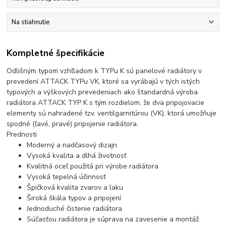
Na stiahnutie
Kompletné špecifikácie
Odlišným typom vzhľladom k TYPu K sú panelové radiátory v
prevedení ATTACK TYPu VK, ktoré sa vyrábajú v tých istých
typových a výškových prevedeniach ako štandardná výroba
radiátora ATTACK TYP K s tým rozdielom, že dva pripojovacie
elementy sú nahradené tzv. ventilgarnitúrou (VK), ktorá umožňuje
spodné (ľavé, pravé) pripojenie radiátora.
Prednosti
Moderný a nadčasový dizajn
Vysoká kvalita a dlhá životnosť
Kvalitná oceľ použitá pri výrobe radiátora
Vysoká tepelná účinnosť
Špičková kvalita zvarov a laku
Široká škála typov a pripojení
Jednoduché čistenie radiátora
Súčasťou radiátora je súprava na zavesenie a montáž