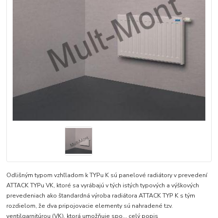
Odlišným typom vzhľladom k TYPu K sú panelové radiátory v prevedení
ATTACK TYPu VK, ktoré sa vyrábajú v tých istých typových a výškových
prevedeniach ako štandardná výroba radiátora ATTACK TYP K s tým
rozdielom, že dva pripojovacie elementy sú nahradené tzv.
ventilgarnitúrou (VK), ktorá umožňuje spo...
celý popis