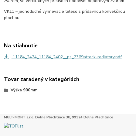
zvarom, vo vertikálnych prelisoch bodovým odporovým zvarom.
V
K
11 – jednoduché vyhrievacie teleso s prídavnou konvekčnou
plochou
Na stiahnutie
11184_2424_11184_2402__ps_2369attack-radiatory.pdf
Tovar zaradený v kategóriách
Výška 900mm
MULT-MONT s.r.o. Dolné Plachtince 38, 99124 Dolné Plachtince