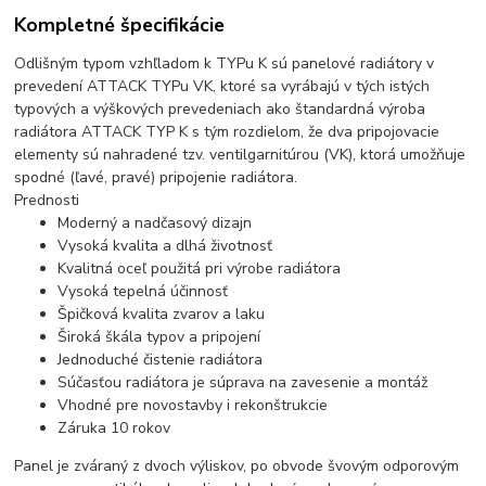
Kompletné špecifikácie
Odlišným typom vzhľladom k TYPu K sú panelové radiátory v
prevedení ATTACK TYPu VK, ktoré sa vyrábajú v tých istých
typových a výškových prevedeniach ako štandardná výroba
radiátora ATTACK TYP K s tým rozdielom, že dva pripojovacie
elementy sú nahradené tzv. ventilgarnitúrou (VK), ktorá umožňuje
spodné (ľavé, pravé) pripojenie radiátora.
Prednosti
Moderný a nadčasový dizajn
Vysoká kvalita a dlhá životnosť
Kvalitná oceľ použitá pri výrobe radiátora
Vysoká tepelná účinnosť
Špičková kvalita zvarov a laku
Široká škála typov a pripojení
Jednoduché čistenie radiátora
Súčasťou radiátora je súprava na zavesenie a montáž
Vhodné pre novostavby i rekonštrukcie
Záruka 10 rokov
Panel je zváraný z dvoch výliskov, po obvode švovým odporovým