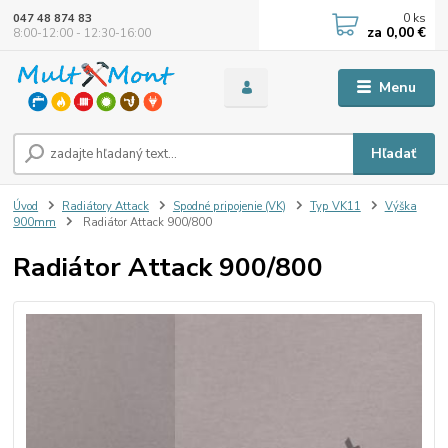
0
ks
047 48 874 83
za
0,00 €
8:00-12:00 - 12:30-16:00
Menu
Hľadať
Úvod
Radiátory Attack
Spodné pripojenie (VK)
Typ VK11
Výška
900mm
Radiátor Attack 900/800
Radiátor Attack 900/800