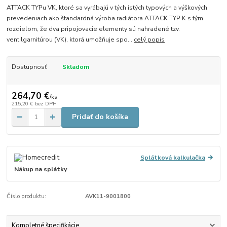
ATTACK TYPu VK, ktoré sa vyrábajú v tých istých typových a výškových
prevedeniach ako štandardná výroba radiátora ATTACK TYP K s tým
rozdielom, že dva pripojovacie elementy sú nahradené tzv.
ventilgarnitúrou (VK), ktorá umožňuje spo...
celý popis
Dostupnosť
Skladom
264,70 €
/
ks
215,20 €
bez DPH
Pridať do košíka
Splátková kalkulačka
Nákup na splátky
Číslo produktu:
AVK11-9001800
Kompletné špecifikácie