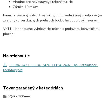
Vhodné pre novostavby i rekonštrukcie
Záruka 10 rokov
Panel je zváraný z dvoch výliskov, po obvode švovým odporovým
zvarom, vo vertikálnych prelisoch bodovým odporovým zvarom.
V
K
11 – jednoduché vyhrievacie teleso s prídavnou konvekčnou
plochou
Na stiahnutie
11184_2431_11184_2426_11184_2402__ps_2369attack-
radiatory.pdf
Tovar zaradený v kategóriách
Výška 900mm