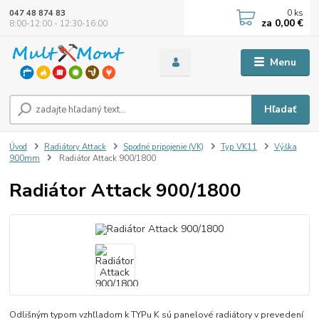
0
ks
047 48 874 83
za
0,00 €
8:00-12:00 - 12:30-16:00
Menu
Hľadať
Úvod
Radiátory Attack
Spodné pripojenie (VK)
Typ VK11
Výška
900mm
Radiátor Attack 900/1800
Radiátor Attack 900/1800
Odlišným typom vzhľladom k TYPu K sú panelové radiátory v prevedení