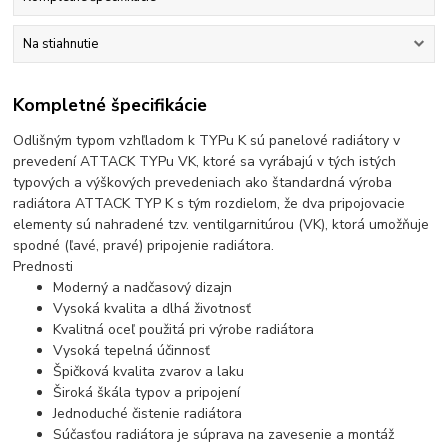
Na stiahnutie
Kompletné špecifikácie
Odlišným typom vzhľladom k TYPu K sú panelové radiátory v
prevedení ATTACK TYPu VK, ktoré sa vyrábajú v tých istých
typových a výškových prevedeniach ako štandardná výroba
radiátora ATTACK TYP K s tým rozdielom, že dva pripojovacie
elementy sú nahradené tzv. ventilgarnitúrou (VK), ktorá umožňuje
spodné (ľavé, pravé) pripojenie radiátora.
Prednosti
Moderný a nadčasový dizajn
Vysoká kvalita a dlhá životnosť
Kvalitná oceľ použitá pri výrobe radiátora
Vysoká tepelná účinnosť
Špičková kvalita zvarov a laku
Široká škála typov a pripojení
Jednoduché čistenie radiátora
Súčasťou radiátora je súprava na zavesenie a montáž