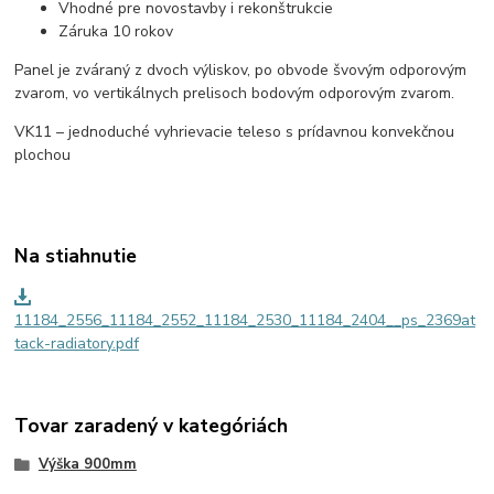
Vhodné pre novostavby i rekonštrukcie
Záruka 10 rokov
Panel je zváraný z dvoch výliskov, po obvode švovým odporovým
zvarom, vo vertikálnych prelisoch bodovým odporovým zvarom.
V
K
11 – jednoduché vyhrievacie teleso s prídavnou konvekčnou
plochou
Na stiahnutie
11184_2556_11184_2552_11184_2530_11184_2404__ps_2369at
tack-radiatory.pdf
Tovar zaradený v kategóriách
Výška 900mm