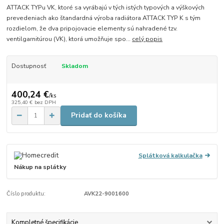
ATTACK TYPu VK, ktoré sa vyrábajú v tých istých typových a výškových
prevedeniach ako štandardná výroba radiátora ATTACK TYP K s tým
rozdielom, že dva pripojovacie elementy sú nahradené tzv.
ventilgarnitúrou (VK), ktorá umožňuje spo...
celý popis
Dostupnosť
Skladom
400,24 €
/
ks
325,40 €
bez DPH
Pridať do košíka
Splátková kalkulačka
Nákup na splátky
Číslo produktu:
AVK22-9001600
Kompletné špecifikácie