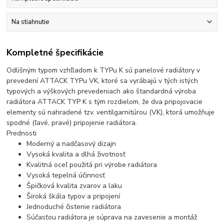
Na stiahnutie
Kompletné špecifikácie
Odlišným typom vzhľladom k TYPu K sú panelové radiátory v
prevedení ATTACK TYPu VK, ktoré sa vyrábajú v tých istých
typových a výškových prevedeniach ako štandardná výroba
radiátora ATTACK TYP K s tým rozdielom, že dva pripojovacie
elementy sú nahradené tzv. ventilgarnitúrou (VK), ktorá umožňuje
spodné (ľavé, pravé) pripojenie radiátora.
Prednosti
Moderný a nadčasový dizajn
Vysoká kvalita a dlhá životnosť
Kvalitná oceľ použitá pri výrobe radiátora
Vysoká tepelná účinnosť
Špičková kvalita zvarov a laku
Široká škála typov a pripojení
Jednoduché čistenie radiátora
Súčasťou radiátora je súprava na zavesenie a montáž