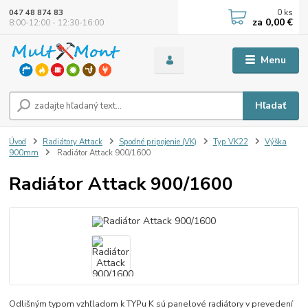
0
ks
047 48 874 83
za
0,00 €
8:00-12:00 - 12:30-16:00
Menu
Hľadať
Úvod
Radiátory Attack
Spodné pripojenie (VK)
Typ VK22
Výška
900mm
Radiátor Attack 900/1600
Radiátor Attack 900/1600
Odlišným typom vzhľladom k TYPu K sú panelové radiátory v prevedení