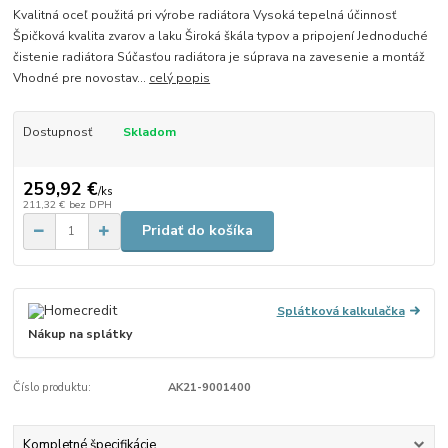
Kvalitná oceľ použitá pri výrobe radiátora Vysoká tepelná účinnosť
Špičková kvalita zvarov a laku Široká škála typov a pripojení Jednoduché
čistenie radiátora Súčasťou radiátora je súprava na zavesenie a montáž
Vhodné pre novostav...
celý popis
Dostupnosť
Skladom
259,92 €
/
ks
211,32 €
bez DPH
Pridať do košíka
Splátková kalkulačka
Nákup na splátky
Číslo produktu:
AK21-9001400
Kompletné špecifikácie