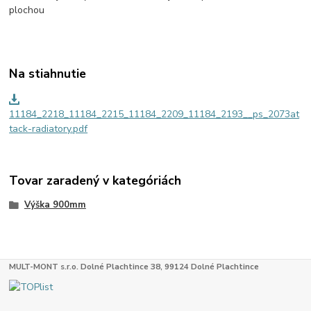
plochou
Na stiahnutie
11184_2218_11184_2215_11184_2209_11184_2193__ps_2073at
tack-radiatory.pdf
Tovar zaradený v kategóriách
Výška 900mm
MULT-MONT s.r.o. Dolné Plachtince 38, 99124 Dolné Plachtince