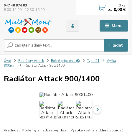
0
ks
047 48 874 83
za
0,00 €
8:00-12:00 - 12:30-16:00
Menu
Hľadať
Úvod
Radiátory Attack
Bočné pripojenie (K)
Typ K21
Výška
900mm
Radiátor Attack 900/1400
Radiátor Attack 900/1400
Prednosti Moderný a nadčasový dizajn Vysoká kvalita a dlhá životnosť