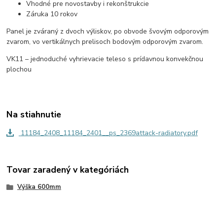
Vhodné pre novostavby i rekonštrukcie
Záruka 10 rokov
Panel je zváraný z dvoch výliskov, po obvode švovým odporovým
zvarom, vo vertikálnych prelisoch bodovým odporovým zvarom.
V
K
11 – jednoduché vyhrievacie teleso s prídavnou konvekčnou
plochou
Na stiahnutie
11184_2408_11184_2401__ps_2369attack-radiatory.pdf
Tovar zaradený v kategóriách
Výška 600mm