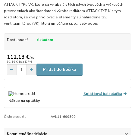
ATTACK TYPu VK, ktoré sa vyrábajú v tých istých typových a výškových
prevedeniach ako štandardná výroba radiátora ATTACK TYP K s tým
rozdielom, že dva pripojovacie elementy sú nahradené tzv.
ventilgarnitúrou (VK), ktorá umožňuje spo...
celý popis
Dostupnosť
Skladom
112,13 €
/
ks
91,16 €
bez DPH
Pridať do košíka
Splátková kalkulačka
Nákup na splátky
Číslo produktu:
AVK11-600800
Kompletné špecifikácie