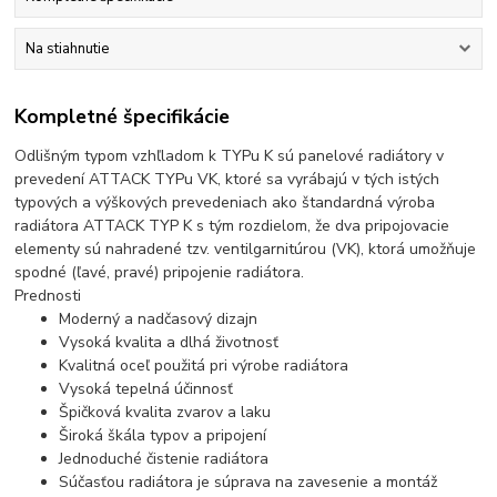
Na stiahnutie
Kompletné špecifikácie
Odlišným typom vzhľladom k TYPu K sú panelové radiátory v
prevedení ATTACK TYPu VK, ktoré sa vyrábajú v tých istých
typových a výškových prevedeniach ako štandardná výroba
radiátora ATTACK TYP K s tým rozdielom, že dva pripojovacie
elementy sú nahradené tzv. ventilgarnitúrou (VK), ktorá umožňuje
spodné (ľavé, pravé) pripojenie radiátora.
Prednosti
Moderný a nadčasový dizajn
Vysoká kvalita a dlhá životnosť
Kvalitná oceľ použitá pri výrobe radiátora
Vysoká tepelná účinnosť
Špičková kvalita zvarov a laku
Široká škála typov a pripojení
Jednoduché čistenie radiátora
Súčasťou radiátora je súprava na zavesenie a montáž