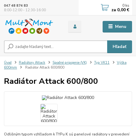
0
ks
047 48 874 83
za
0,00 €
8:00-12:00 - 12:30-16:00
Menu
Hľadať
Úvod
Radiátory Attack
Spodné pripojenie (VK)
Typ VK11
Výška
600mm
Radiátor Attack 600/800
Radiátor Attack 600/800
Odlišným typom vzhľladom k TYPu K sú panelové radiátory v prevedení