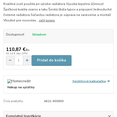
Kvalitná oceľ použitá pri výrobe radiátora Vysoká tepelná účinnosť
Špičková kvalita zvarov a laku Široká škála typov a pripojení Jednoduché
čistenie radiátora Súčasťou radiátora je súprava na zavesenie a montáž
Vhodné pre novostav...
celý popis
Dostupnosť
Skladom
110,87 €
/
ks
90,14 €
bez DPH
Pridať do košíka
Splátková kalkulačka
Nákup na splátky
Číslo produktu:
AK21-600800
Kompletné špecifikácie