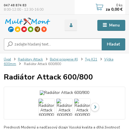
0
ks
047 48 874 83
za
0,00 €
8:00-12:00 - 12:30-16:00
Menu
Hľadať
Úvod
Radiátory Attack
Bočné pripojenie (K)
Typ K21
Výška
600mm
Radiátor Attack 600/800
Radiátor Attack 600/800
Prednosti Moderný a nadčasový dizajn Vysoká kvalita a dlhá životnosť