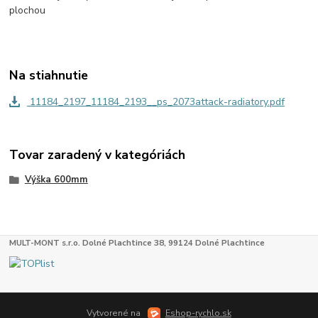
plochou
Na stiahnutie
11184_2197_11184_2193__ps_2073attack-radiatory.pdf
Tovar zaradený v kategóriách
Výška 600mm
MULT-MONT s.r.o. Dolné Plachtince 38, 99124 Dolné Plachtince
Vytvorené na
Eshop-rychlo.sk