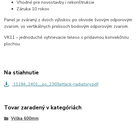
Vhodné pre novostavby i rekonštrukcie
Záruka 10 rokov
Panel je zváraný z dvoch výliskov, po obvode švovým odporovým
zvarom, vo vertikálnych prelisoch bodovým odporovým zvarom.
V
K
11 – jednoduché vyhrievacie teleso s prídavnou konvekčnou
plochou
Na stiahnutie
11184_2401__ps_2369attack-radiatory.pdf
Tovar zaradený v kategóriách
Výška 600mm