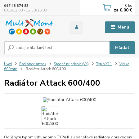
0
ks
047 48 874 83
za
0,00 €
8:00-12:00 - 12:30-16:00
Menu
Hľadať
Úvod
Radiátory Attack
Spodné pripojenie (VK)
Typ VK11
Výška
600mm
Radiátor Attack 600/400
Radiátor Attack 600/400
Odlišným typom vzhľladom k TYPu K sú panelové radiátory v prevedení