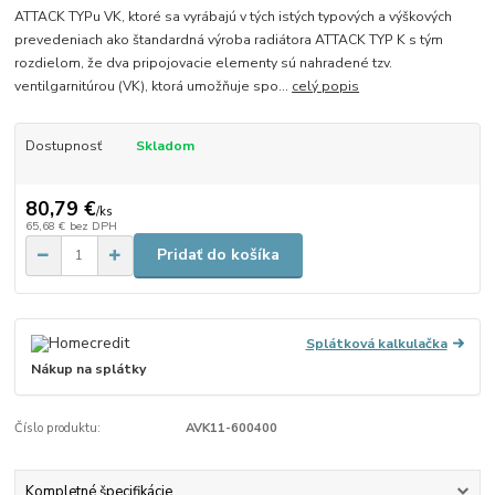
ATTACK TYPu VK, ktoré sa vyrábajú v tých istých typových a výškových
prevedeniach ako štandardná výroba radiátora ATTACK TYP K s tým
rozdielom, že dva pripojovacie elementy sú nahradené tzv.
ventilgarnitúrou (VK), ktorá umožňuje spo...
celý popis
Dostupnosť
Skladom
80,79 €
/
ks
65,68 €
bez DPH
Pridať do košíka
Splátková kalkulačka
Nákup na splátky
Číslo produktu:
AVK11-600400
Kompletné špecifikácie