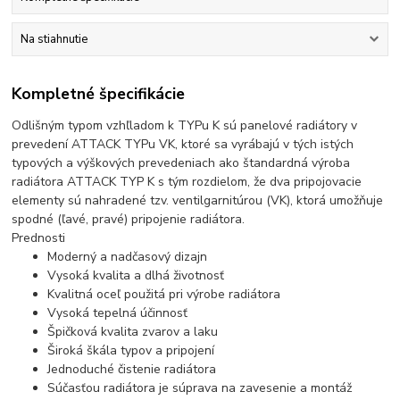
Na stiahnutie
Kompletné špecifikácie
Odlišným typom vzhľladom k TYPu K sú panelové radiátory v
prevedení ATTACK TYPu VK, ktoré sa vyrábajú v tých istých
typových a výškových prevedeniach ako štandardná výroba
radiátora ATTACK TYP K s tým rozdielom, že dva pripojovacie
elementy sú nahradené tzv. ventilgarnitúrou (VK), ktorá umožňuje
spodné (ľavé, pravé) pripojenie radiátora.
Prednosti
Moderný a nadčasový dizajn
Vysoká kvalita a dlhá životnosť
Kvalitná oceľ použitá pri výrobe radiátora
Vysoká tepelná účinnosť
Špičková kvalita zvarov a laku
Široká škála typov a pripojení
Jednoduché čistenie radiátora
Súčasťou radiátora je súprava na zavesenie a montáž