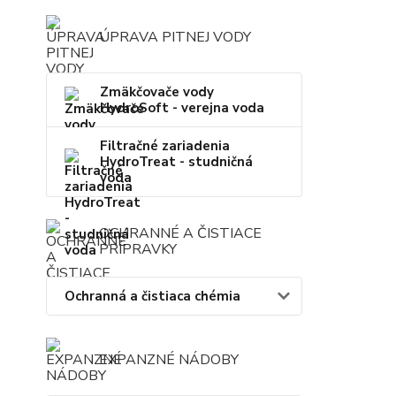
ÚPRAVA PITNEJ VODY
Zmäkčovače vody
HydroSoft - verejna voda
Filtračné zariadenia
HydroTreat - studničná
voda
OCHRANNÉ A ČISTIACE
PRÍPRAVKY
Ochranná a čistiaca chémia
EXPANZNÉ NÁDOBY