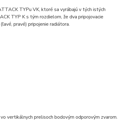
ATTACK TYPu VK, ktoré sa vyrábajú v tých istých
ACK TYP K s tým rozdielom, že dva pripojovacie
avé, pravé) pripojenie radiátora.
 vo vertikálnych prelisoch bodovým odporovým zvarom.