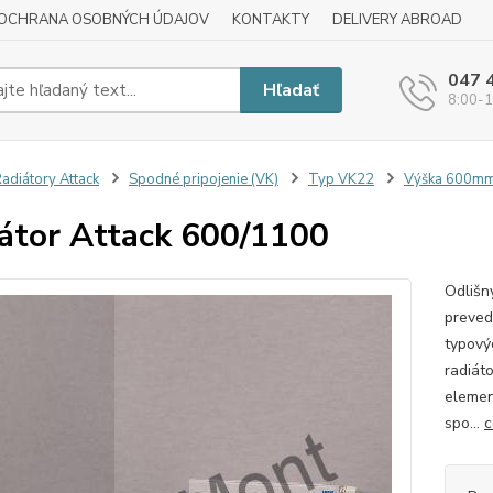
OCHRANA OSOBNÝCH ÚDAJOV
KONTAKTY
DELIVERY ABROAD
047 
Hľadať
8:00-1
adiátory Attack
Spodné pripojenie (VK)
Typ VK22
Výška 600m
átor Attack 600/1100
Odlišn
preved
typový
radiát
elemen
spo...
c