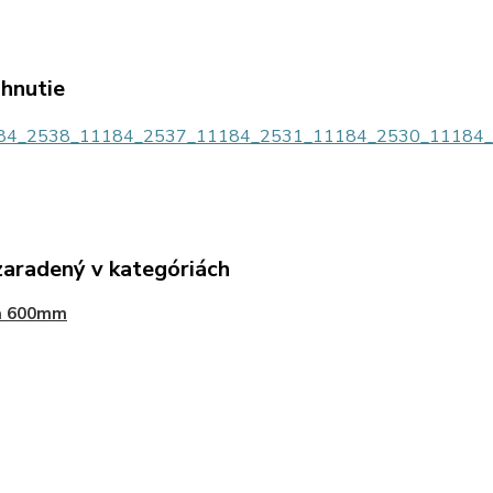
ahnutie
4_2538_11184_2537_11184_2531_11184_2530_11184_2404
zaradený v kategóriách
a 600mm