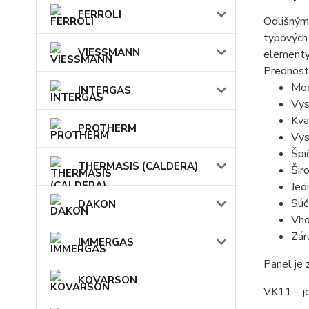
FERROLI
Odlišným
typových
VIESSMANN
elementy 
Prednost
Mod
INTERGAS
Vys
Kva
PROTHERM
Vys
Špi
THERMASIS (CALDERA)
Šir
Jed
Súč
DAKON
Vho
Zár
IMMERGAS
Panel je
KOVARSON
V
K
11 – j