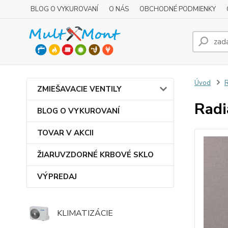
BLOG O VYKUROVANÍ
O NÁS
OBCHODNÉ PODMIENKY
Úvod
R
ZMIEŠAVACIE VENTILY
Radi
BLOG O VYKUROVANÍ
TOVAR V AKCII
ŽIARUVZDORNÉ KRBOVÉ SKLO
VÝPREDAJ
KLIMATIZÁCIE