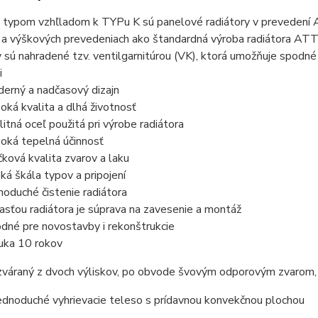
 typom vzhľladom k TYPu K sú panelové radiátory v prevedení 
 a výškových prevedeniach ako štandardná výroba radiátora ATT
sú nahradené tzv. ventilgarnitúrou (VK), ktorá umožňuje spodné (ľ
i
erný a nadčasový dizajn
oká kvalita a dlhá životnosť
litná oceľ použitá pri výrobe radiátora
oká tepelná účinnosť
čková kvalita zvarov a laku
oká škála typov a pripojení
noduché čistenie radiátora
asťou radiátora je súprava na zavesenie a montáž
dné pre novostavby i rekonštrukcie
uka 10 rokov
 zváraný z dvoch výliskov, po obvode švovým odporovým zvarom,
ednoduché vyhrievacie teleso s prídavnou konvekčnou plochou