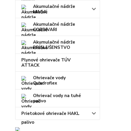
Akumulačné nádrže
MAGA
Akumulačné nádrže
CORDIVARI
Akumulačné nádrže
PRÍSLUŠENSTVO
Plynové ohrievače TÚV
ATTACK
Ohrievače vody
Quadroflex
Ohrievač vody na tuhé
palivo
Prietokové ohrievače HAKL