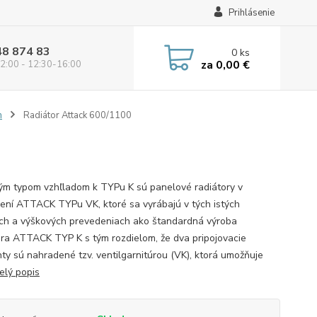
Prihlásenie
48 874 83
0
ks
za
0,00 €
2:00 - 12:30-16:00
m
Radiátor Attack 600/1100
ým typom vzhľladom k TYPu K sú panelové radiátory v
ení ATTACK TYPu VK, ktoré sa vyrábajú v tých istých
ch a výškových prevedeniach ako štandardná výroba
ora ATTACK TYP K s tým rozdielom, že dva pripojovacie
ty sú nahradené tzv. ventilgarnitúrou (VK), ktorá umožňuje
elý popis