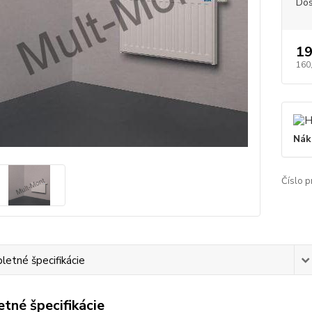
Dos
19
160
Nák
Číslo p
etné špecifikácie
tné špecifikácie