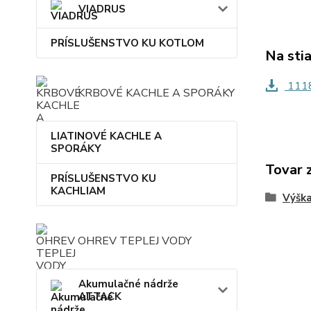
VIADRUS
PRÍSLUŠENSTVO KU KOTLOM
Na sti
1118
KRBOVÉ KACHLE A SPORÁKY
LIATINOVÉ KACHLE A
SPORÁKY
Tovar 
PRÍSLUŠENSTVO KU
KACHLIAM
Výšk
OHREV TEPLEJ VODY
Akumulačné nádrže
ATTACK