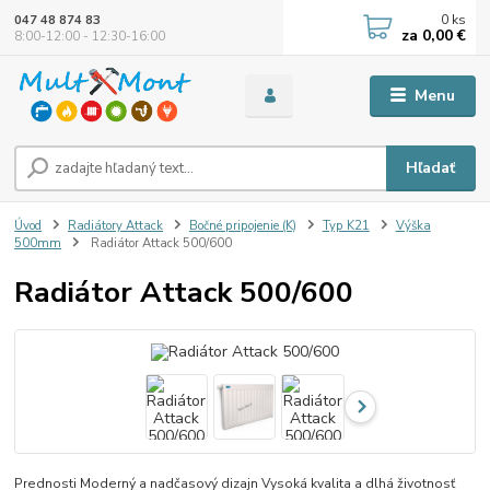
0
ks
047 48 874 83
za
0,00 €
8:00-12:00 - 12:30-16:00
Menu
Hľadať
Úvod
Radiátory Attack
Bočné pripojenie (K)
Typ K21
Výška
500mm
Radiátor Attack 500/600
Radiátor Attack 500/600
Prednosti Moderný a nadčasový dizajn Vysoká kvalita a dlhá životnosť