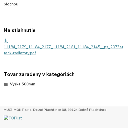
plochou
Na stiahnutie
11184_2179_11184_2177_11184_2161_11184_2145__ps_2073at
tack-radiatory.pdf
Tovar zaradený v kategóriách
Výška 500mm
MULT-MONT s.r.o. Dolné Plachtince 38, 99124 Dolné Plachtince