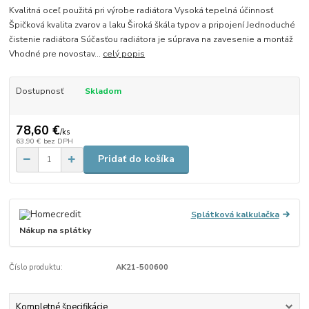
Kvalitná oceľ použitá pri výrobe radiátora Vysoká tepelná účinnosť
Špičková kvalita zvarov a laku Široká škála typov a pripojení Jednoduché
čistenie radiátora Súčasťou radiátora je súprava na zavesenie a montáž
Vhodné pre novostav...
celý popis
Dostupnosť
Skladom
78,60 €
/
ks
63,90 €
bez DPH
Pridať do košíka
Splátková kalkulačka
Nákup na splátky
Číslo produktu:
AK21-500600
Kompletné špecifikácie