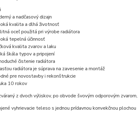
i
erný a nadčasový dizajn
oká kvalita a dlhá životnosť
litná oceľ použitá pri výrobe radiátora
oká tepelná účinnosť
čková kvalita zvarov a laku
oká škála typov a pripojení
noduché čistenie radiátora
asťou radiátora je súprava na zavesenie a montáž
dné pre novostavby i rekonštrukcie
uka 10 rokov
 zváraný z dvoch výliskov, po obvode švovým odporovým zvarom,
jené vyhrievacie teleso s jednou prídavnou konvekčnou plochou