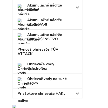
Akumulačné nádrže
MAGA
Akumulačné nádrže
CORDIVARI
Akumulačné nádrže
PRÍSLUŠENSTVO
Plynové ohrievače TÚV
ATTACK
Ohrievače vody
Quadroflex
Ohrievač vody na tuhé
palivo
Prietokové ohrievače HAKL