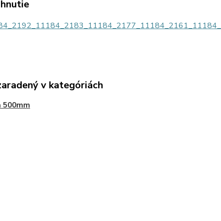
ahnutie
4_2192_11184_2183_11184_2177_11184_2161_11184_2145
zaradený v kategóriách
a 500mm