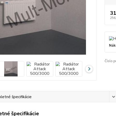
31
256
Nák
Číslo p
etné špecifikácie
tné špecifikácie