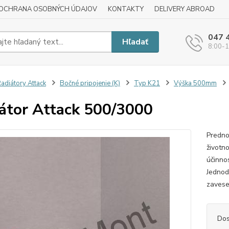
OCHRANA OSOBNÝCH ÚDAJOV
KONTAKTY
DELIVERY ABROAD
047 
Hľadať
8:00-1
adiátory Attack
Bočné pripojenie (K)
Typ K21
Výška 500mm
átor Attack 500/3000
Predno
životn
účinnos
Jednod
zavese
Dos