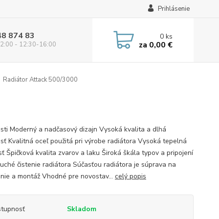
Prihlásenie
48 874 83
0
ks
za
0,00 €
2:00 - 12:30-16:00
Radiátor Attack 500/3000
sti Moderný a nadčasový dizajn Vysoká kvalita a dlhá
osť Kvalitná oceľ použitá pri výrobe radiátora Vysoká tepelná
ť Špičková kvalita zvarov a laku Široká škála typov a pripojení
uché čistenie radiátora Súčasťou radiátora je súprava na
nie a montáž Vhodné pre novostav...
celý popis
tupnosť
Skladom