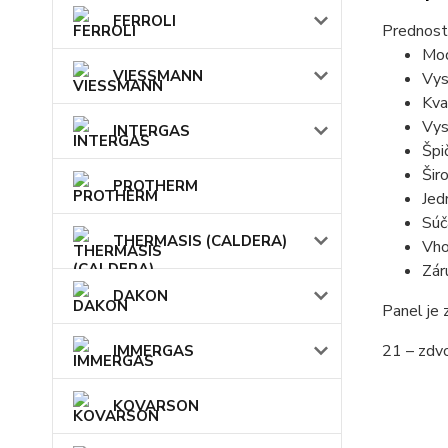
FERROLI
Prednost
Mod
VIESSMANN
Vys
Kva
Vys
INTERGAS
Špi
Šir
PROTHERM
Jed
Súč
THERMASIS (CALDERA)
Vho
Zár
DAKON
Panel je
21 – zdvo
IMMERGAS
KOVARSON