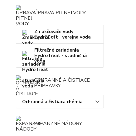
ÚPRAVA PITNEJ VODY
Zmäkčovače vody
HydroSoft - verejna voda
Filtračné zariadenia
HydroTreat - studničná
voda
OCHRANNÉ A ČISTIACE
PRÍPRAVKY
Ochranná a čistiaca chémia
EXPANZNÉ NÁDOBY