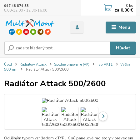
0
ks
047 48 874 83
za
0,00 €
8:00-12:00 - 12:30-16:00
Menu
Hľadať
Úvod
Radiátory Attack
Spodné pripojenie (VK)
Typ VK11
Výška
500mm
Radiátor Attack 500/2600
Radiátor Attack 500/2600
Odlišným typom vzhľladom k TYPu K sú panelové radiátory v prevedení