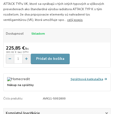
ATTACK TYPu VK, ktoré sa vyrábajú v tých istých typových a výškových
prevedeniach ako štandardná výroba radiátora ATTACK TYP K s tým
rozdielom, že dva pripojovacie elementy sú nahradené tzv.
ventilgarnitúrou (VK), ktorá umožňuje spo...
celý popis
Dostupnosť
Skladom
225,85 €
/
ks
183,62 €
bez DPH
Pridať do košíka
Splátková kalkulačka
Nákup na splátky
Číslo produktu:
AVK11-5002600
Kompletné špecifikácie