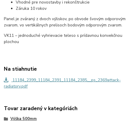
Vhodné pre novostavby i rekonštrukcie
Záruka 10 rokov
Panel je zváraný z dvoch výliskov, po obvode švovým odporovým
zvarom, vo vertikálnych prelisoch bodovým odporovým zvarom.
VK11 – jednoduché vyhrievacie teleso s prídavnou konvekčnou
plochou
Na stiahnutie
11184_2399_11184_2391_11184_2385__ps_2369attack-
radiatory.pdf
Tovar zaradený v kategóriách
Výška 500mm