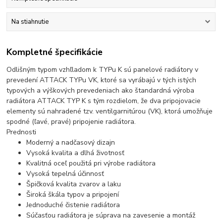
Na stiahnutie
Kompletné špecifikácie
Odlišným typom vzhľladom k TYPu K sú panelové radiátory v
prevedení ATTACK TYPu VK, ktoré sa vyrábajú v tých istých
typových a výškových prevedeniach ako štandardná výroba
radiátora ATTACK TYP K s tým rozdielom, že dva pripojovacie
elementy sú nahradené tzv. ventilgarnitúrou (VK), ktorá umožňuje
spodné (ľavé, pravé) pripojenie radiátora.
Prednosti
Moderný a nadčasový dizajn
Vysoká kvalita a dlhá životnosť
Kvalitná oceľ použitá pri výrobe radiátora
Vysoká tepelná účinnosť
Špičková kvalita zvarov a laku
Široká škála typov a pripojení
Jednoduché čistenie radiátora
Súčasťou radiátora je súprava na zavesenie a montáž