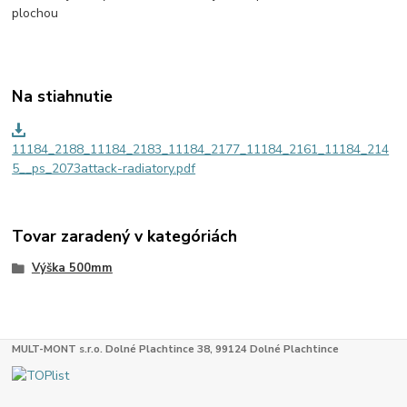
plochou
Na stiahnutie
11184_2188_11184_2183_11184_2177_11184_2161_11184_214
5__ps_2073attack-radiatory.pdf
Tovar zaradený v kategóriách
Výška 500mm
MULT-MONT s.r.o. Dolné Plachtince 38, 99124 Dolné Plachtince