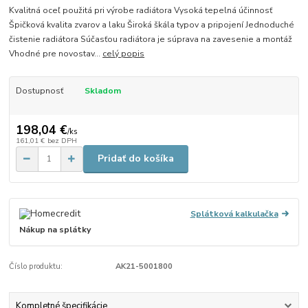
Kvalitná oceľ použitá pri výrobe radiátora Vysoká tepelná účinnosť
Špičková kvalita zvarov a laku Široká škála typov a pripojení Jednoduché
čistenie radiátora Súčasťou radiátora je súprava na zavesenie a montáž
Vhodné pre novostav...
celý popis
Dostupnosť
Skladom
198,04 €
/
ks
161,01 €
bez DPH
Pridať do košíka
Splátková kalkulačka
Nákup na splátky
Číslo produktu:
AK21-5001800
Kompletné špecifikácie