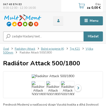
0
ks
047 48 874 83
za
0,00 €
8:00-12:00 - 12:30-16:00
Menu
Hľadať
Úvod
Radiátory Attack
Bočné pripojenie (K)
Typ K21
Výška
500mm
Radiátor Attack 500/1800
Radiátor Attack 500/1800
Prednosti Moderný a nadčasový dizajn Vysoká kvalita a dlhá životnosť