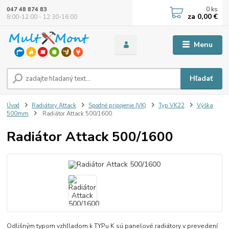
0
ks
047 48 874 83
za
0,00 €
8:00-12:00 - 12:30-16:00
Menu
Hľadať
Úvod
Radiátory Attack
Spodné pripojenie (VK)
Typ VK22
Výška
500mm
Radiátor Attack 500/1600
Radiátor Attack 500/1600
Odlišným typom vzhľladom k TYPu K sú panelové radiátory v prevedení