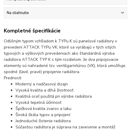
Na stiahnutie
Kompletné špecifikácie
Odlišným typom vzhľladom k TYPu K sú panelové radiátory v
prevedení ATTACK TYPu VK, ktoré sa vyrábajú v tých istých
typových a výškových prevedeniach ako štandardná výroba
radiátora ATTACK TYP K s tým rozdielom, že dva pripojovacie
elementy sú nahradené tzv. ventilgarnitúrou (VK), ktorá umožňuje
spodné (ľavé, pravé) pripojenie radiátora.
Prednosti
Moderný a nadčasový dizajn
Vysoká kvalita a dlhá životnosť
Kvalitná oceľ použitá pri výrobe radiátora
Vysoká tepelná účinnosť
Špičková kvalita zvarov a laku
Široká škála typov a pripojení
Jednoduché čistenie radiátora
Súčasťou radiátora je súprava na zavesenie a montáž