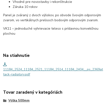
Vhodné pre novostavby i rekonštrukcie
Záruka 10 rokov
Panel je zváraný z dvoch výliskov, po obvode švovým odporovým
zvarom, vo vertikálnych prelisoch bodovým odporovým zvarom.
V
K
11 – jednoduché vyhrievacie teleso s prídavnou konvekčnou
plochou
Na stiahnutie
11184_2524_11184_2521_11184_2514_11184_2404__ps_2369at
tack-radiatory.pdf
Tovar zaradený v kategóriách
Výška 500mm