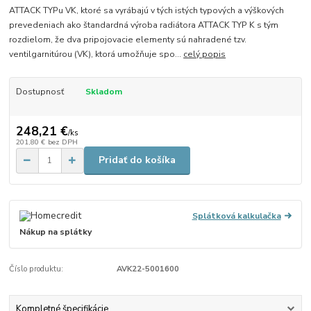
ATTACK TYPu VK, ktoré sa vyrábajú v tých istých typových a výškových
prevedeniach ako štandardná výroba radiátora ATTACK TYP K s tým
rozdielom, že dva pripojovacie elementy sú nahradené tzv.
ventilgarnitúrou (VK), ktorá umožňuje spo...
celý popis
Dostupnosť
Skladom
248,21 €
/
ks
201,80 €
bez DPH
Pridať do košíka
Splátková kalkulačka
Nákup na splátky
Číslo produktu:
AVK22-5001600
Kompletné špecifikácie