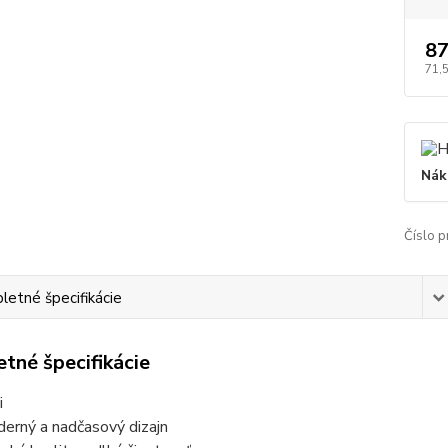
87
71,
Nák
Číslo p
etné špecifikácie
tné špecifikácie
i
erný a nadčasový dizajn