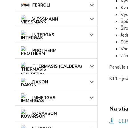
Vys
FERROLI
Kva
Vys
VIESSMANN
Špi
Šir
INTERGAS
Jed
Súč
Vho
PROTHERM
Zár
THERMASIS (CALDERA)
Panel je
K11 – jed
DAKON
IMMERGAS
Na sti
KOVARSON
1118