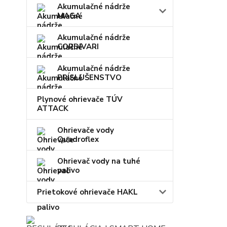
Akumulačné nádrže
MAGA
Akumulačné nádrže
CORDIVARI
Akumulačné nádrže
PRÍSLUŠENSTVO
Plynové ohrievače TÚV
ATTACK
Ohrievače vody
Quadroflex
Ohrievač vody na tuhé
palivo
Prietokové ohrievače HAKL