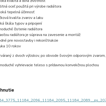
oká kvalita a dlhá životnosť
litná oceľ použitá pri výrobe radiátora
oká tepelná účinnosť
čková kvalita zvarov a laku
oká škála typov a pripojení
noduché čistenie radiátora
asťou radiátora je súprava na zavesenie a montáž
dné pre novostavby i rekonštrukcie
uka 10 rokov
 zváraný z dvoch výliskov, po obvode švovým odporovým zvarom,
noduché vyhrievacie teleso s prídavnou konvekčnou plochou
ahnutie
4_3775_11184_2096_11184_2095_11184_2089__ps_2073at