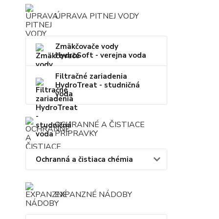
ÚPRAVA PITNEJ VODY
Zmäkčovače vody
HydroSoft - verejna voda
Filtračné zariadenia
HydroTreat - studničná
voda
OCHRANNÉ A ČISTIACE
PRÍPRAVKY
Ochranná a čistiaca chémia
EXPANZNÉ NÁDOBY