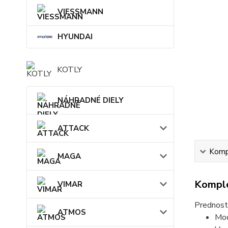
VIESSMANN
HYUNDAI
KOTLY
NÁHRADNÉ DIELY
ATTACK
Kompl
MAGA
Komple
VIMAR
Prednost
ATMOS
Mod