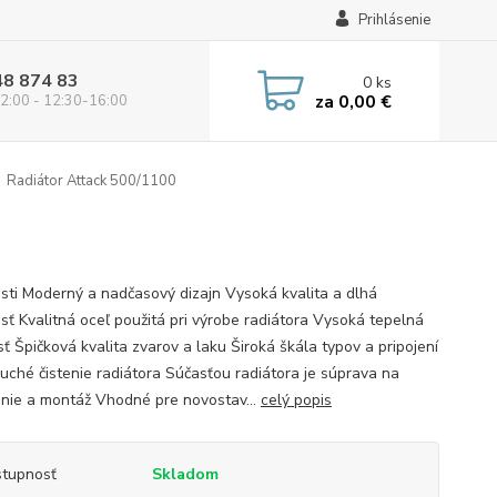
Prihlásenie
48 874 83
0
ks
za
0,00 €
2:00 - 12:30-16:00
Radiátor Attack 500/1100
sti Moderný a nadčasový dizajn Vysoká kvalita a dlhá
osť Kvalitná oceľ použitá pri výrobe radiátora Vysoká tepelná
ť Špičková kvalita zvarov a laku Široká škála typov a pripojení
uché čistenie radiátora Súčasťou radiátora je súprava na
nie a montáž Vhodné pre novostav...
celý popis
tupnosť
Skladom