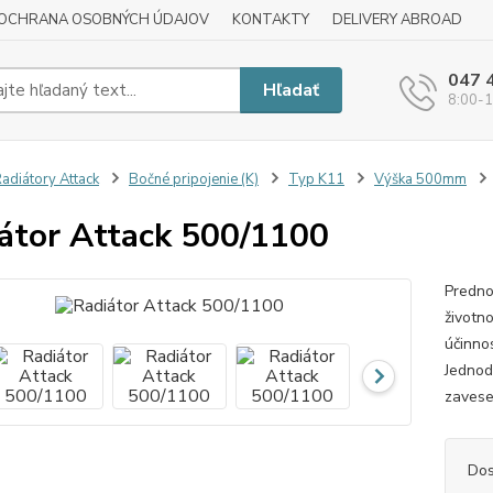
OCHRANA OSOBNÝCH ÚDAJOV
KONTAKTY
DELIVERY ABROAD
047 
Hľadať
8:00-1
adiátory Attack
Bočné pripojenie (K)
Typ K11
Výška 500mm
átor Attack 500/1100
Predno
životn
účinnos
Jednod
zavese
Dos