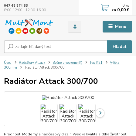
0
ks
047 48 874 83
za
0,00 €
8:00-12:00 - 12:30-16:00
Menu
Hľadať
Úvod
Radiátory Attack
Bočné pripojenie (K)
Typ K21
Výška
300mm
Radiátor Attack 300/700
Radiátor Attack 300/700
Prednosti Moderný a nadčasový dizajn Vysoká kvalita a dlhá životnosť