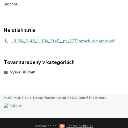
plochou
Na stiahnutie
11184_2148_11184_2145__ps_2073attack-radiatory.pdf
Tovar zaradený v kategóriách
Výška 300mm
MULT-MONT s.r.o. Dolné Plachtince 38, 99124 Dolné Plachtince
Vytvorené na
Eshop-rychlo.sk