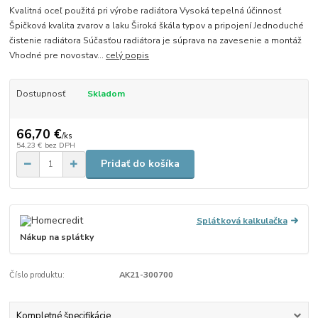
Kvalitná oceľ použitá pri výrobe radiátora Vysoká tepelná účinnosť
Špičková kvalita zvarov a laku Široká škála typov a pripojení Jednoduché
čistenie radiátora Súčasťou radiátora je súprava na zavesenie a montáž
Vhodné pre novostav...
celý popis
Dostupnosť
Skladom
66,70 €
/
ks
54,23 €
bez DPH
Pridať do košíka
Splátková kalkulačka
Nákup na splátky
Číslo produktu:
AK21-300700
Kompletné špecifikácie