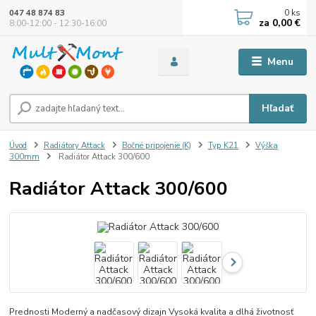
0
ks
047 48 874 83
za
0,00 €
8:00-12:00 - 12:30-16:00
Menu
Hľadať
Úvod
Radiátory Attack
Bočné pripojenie (K)
Typ K21
Výška
300mm
Radiátor Attack 300/600
Radiátor Attack 300/600
Prednosti Moderný a nadčasový dizajn Vysoká kvalita a dlhá životnosť