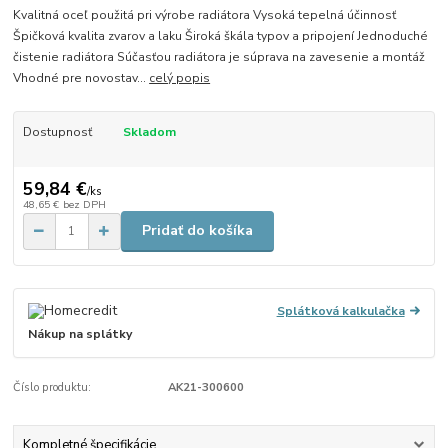
Kvalitná oceľ použitá pri výrobe radiátora Vysoká tepelná účinnosť
Špičková kvalita zvarov a laku Široká škála typov a pripojení Jednoduché
čistenie radiátora Súčasťou radiátora je súprava na zavesenie a montáž
Vhodné pre novostav...
celý popis
Dostupnosť
Skladom
59,84 €
/
ks
48,65 €
bez DPH
Pridať do košíka
Splátková kalkulačka
Nákup na splátky
Číslo produktu:
AK21-300600
Kompletné špecifikácie