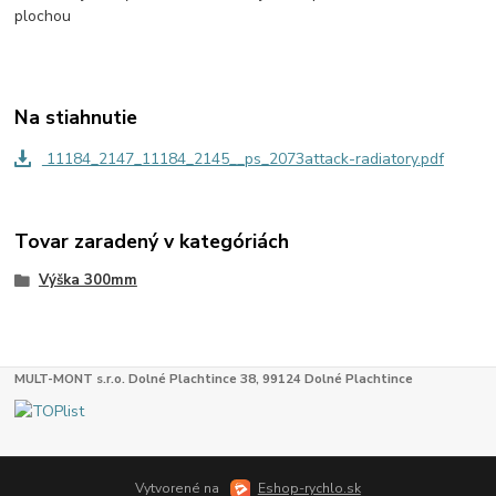
plochou
Na stiahnutie
11184_2147_11184_2145__ps_2073attack-radiatory.pdf
Tovar zaradený v kategóriách
Výška 300mm
MULT-MONT s.r.o. Dolné Plachtince 38, 99124 Dolné Plachtince
Vytvorené na
Eshop-rychlo.sk