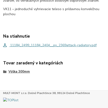
zvarom, vo vertikálnych prelisoch bodovým odporovým zvarom.
VK11 – jednoduché vyhrievacie teleso s prídavnou konvekčnou
plochou
Na stiahnutie
11184_2499_11184_2404__ps_2369attack-radiatory.pdf
Tovar zaradený v kategóriách
Výška 300mm
MULT-MONT s.r.o. Dolné Plachtince 38, 99124 Dolné Plachtince