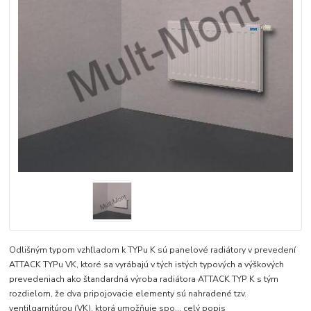
Odlišným typom vzhľladom k TYPu K sú panelové radiátory v prevedení
ATTACK TYPu VK, ktoré sa vyrábajú v tých istých typových a výškových
prevedeniach ako štandardná výroba radiátora ATTACK TYP K s tým
rozdielom, že dva pripojovacie elementy sú nahradené tzv.
ventilgarnitúrou (VK), ktorá umožňuje spo...
celý popis