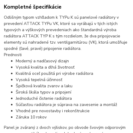
Kompletné špecifikácie
Odlišným typom vzhľladom k TYPu K sú panelové radiátory v
prevedení ATTACK TYPu VK, ktoré sa vyrábajú v tých istých
typových a výškových prevedeniach ako štandardná výroba
radiátora ATTACK TYP K s tým rozdielom, že dva pripojovacie
elementy sú nahradené tzv. ventilgarnitúrou (VK), ktorá umožňuje
spodné (ľavé, pravé) pripojenie radiátora.
Prednosti
Moderný a nadčasový dizajn
Vysoká kvalita a dlhá životnosť
Kvalitná oceľ použitá pri výrobe radiátora
Vysoká tepelná účinnosť
Špičková kvalita zvarov a laku
Široká škála typov a pripojení
Jednoduché čistenie radiátora
Súčasťou radiátora je súprava na zavesenie a montáž
Vhodné pre novostavby i rekonštrukcie
Záruka 10 rokov
Panel je zváraný z dvoch výliskov, po obvode švovým odporovým