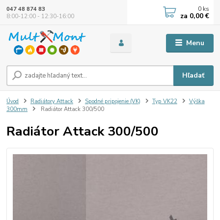
0
ks
047 48 874 83
za
0,00 €
8:00-12:00 - 12:30-16:00
Menu
Hľadať
Úvod
Radiátory Attack
Spodné pripojenie (VK)
Typ VK22
Výška
300mm
Radiátor Attack 300/500
Radiátor Attack 300/500